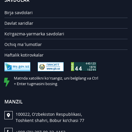
SAVDOLAR
Birja savdolari
Davlat xaridlar
Ko'rgazma-yarmarka savdolari
Ochiq ma’lumotlar
Haftalik kotirovkalar
Matnda xatolikni ko'rsangiz, uni belgilang va Ctrl
+ Enter tugmasini bosing.
MANZIL
100022, O'zbekiston Respublikasi,
Toshkent shahri, Bobur ko'chasi 77