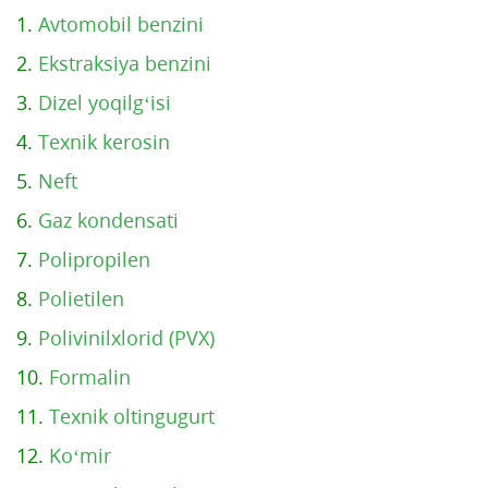
1.
Avtomobil benzini
2.
Ekstraksiya benzini
3.
Dizel yoqilg‘isi
4.
Texnik kerosin
5.
Neft
6.
Gaz kondensati
7.
Polipropilen
8.
Polietilen
9.
Polivinilxlorid (PVX)
10.
Formalin
11.
Texnik oltingugurt
12.
Ko‘mir