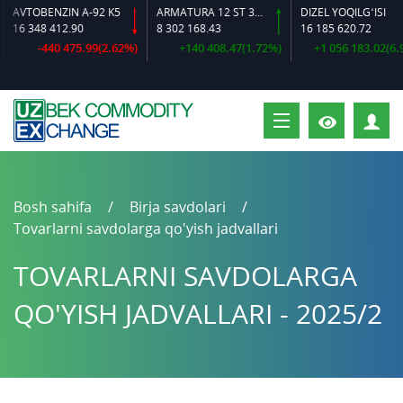
VTOBENZIN A-92 K5
ARMATURA 12 ST 35 GS O‘LCHAMLI
DIZEL YOQILG‘ISI
6 348 412.90
8 302 168.43
16 185 620.72
-440 475.99(2.62%)
+140 408.47(1.72%)
+1 056 183.02(6.98%
S
Bosh sahifa
Birja savdolari
Tovarlarni savdolarga qo'yish jadvallari
TOVARLARNI SAVDOLARGA
QO'YISH JADVALLARI - 2025/2