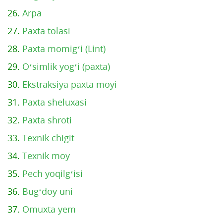
26.
Arpa
27.
Paxta tolasi
28.
Paxta momig‘i (Lint)
29.
O‘simlik yog‘i (paxta)
30.
Ekstraksiya paxta moyi
31.
Paxta sheluxasi
32.
Paxta shroti
33.
Texnik chigit
34.
Texnik moy
35.
Pech yoqilg‘isi
36.
Bug‘doy uni
37.
Omuxta yem