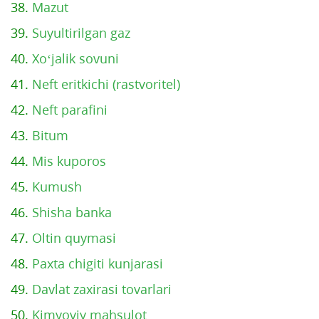
38.
Mazut
39.
Suyultirilgan gaz
40.
Xo‘jalik sovuni
41.
Neft eritkichi (rastvoritel)
42.
Neft parafini
43.
Bitum
44.
Mis kuporos
45.
Kumush
46.
Shisha banka
47.
Oltin quymasi
48.
Paxta chigiti kunjarasi
49.
Davlat zaxirasi tovarlari
50.
Kimyoviy mahsulot