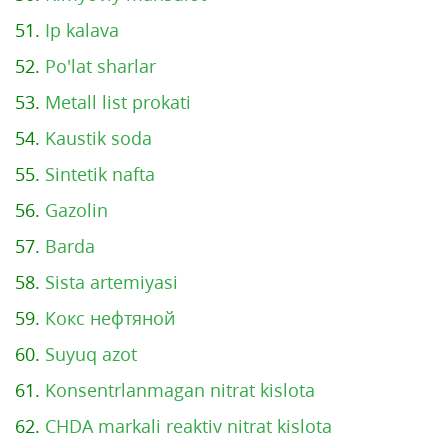
51.
Ip kalava
52.
Po'lat sharlar
53.
Metall list prokati
54.
Kaustik soda
55.
Sintetik nafta
56.
Gazolin
57.
Barda
58.
Sista artemiyasi
59.
Кокс нефтяной
60.
Suyuq azot
61.
Konsentrlanmagan nitrat kislota
62.
CHDA markali reaktiv nitrat kislota