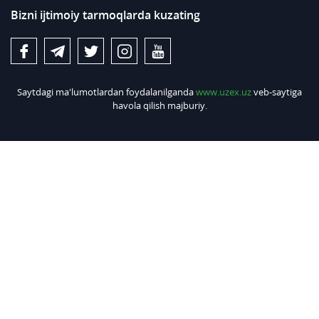
Bizni ijtimoiy tarmoqlarda kuzating
Saytdagi ma'lumotlardan foydalanilganda
www.uzex.uz
veb-saytiga
havola qilish majburiy.