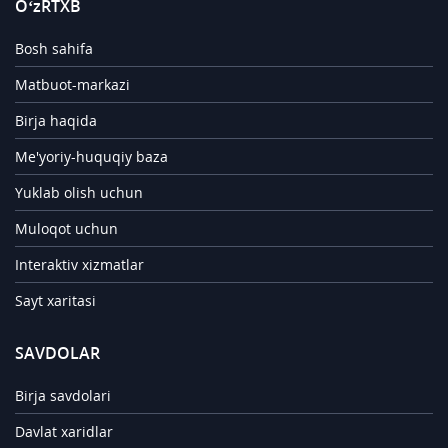
O‘zRTXB
Bosh sahifa
Matbuot-markazi
Birja haqida
Me'yoriy-huquqiy baza
Yuklab olish uchun
Muloqot uchun
Interaktiv xizmatlar
Sayt xaritasi
SAVDOLAR
Birja savdolari
Davlat xaridlar