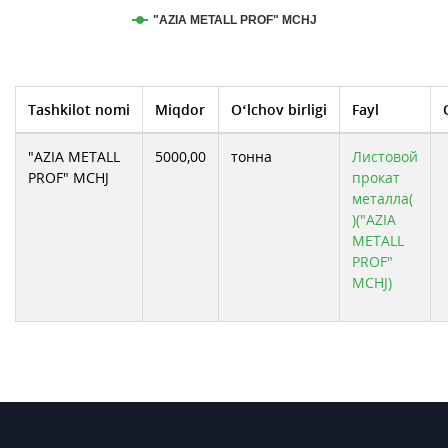
"AZIA METALL PROF" MCHJ
Tashkilot nomi
Miqdor
O‘lchov birligi
Fayl
"AZIA METALL
5000,00
тонна
Листовой
PROF" MCHJ
прокат
металла(
)("AZIA
METALL
PROF"
MCHJ)