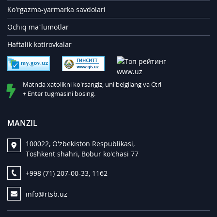
Ko'rgazma-yarmarka savdolari
Ochiq ma’lumotlar
Haftalik kotirovkalar
Matnda xatolikni ko'rsangiz, uni belgilang va Ctrl
+ Enter tugmasini bosing.
MANZIL
100022, O'zbekiston Respublikasi,
Toshkent shahri, Bobur ko'chasi 77
+998 (71) 207-00-33, 1162
info@rtsb.uz