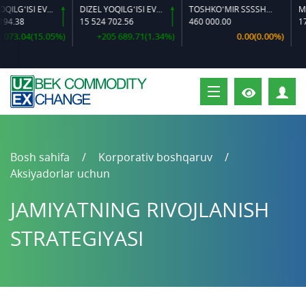
DIZEL YOQILG‘ISI EVRO L-K-4
DIZEL YOQILG‘ISI EVRO-L II K-4 SSDF
TOSHKO‘MIR SSSSH-13
MIS 
.38
15 524 702.56
460 000.00
174 2
3.04(15.05%)
+205 689.71(1.34%)
0.00(0.00%)
-1
S
Bosh sahifa
Korporativ boshqaruv
Aksiyadorlar uchun
JAMIYATNING RIVOJLANISH
STRATEGIYASI