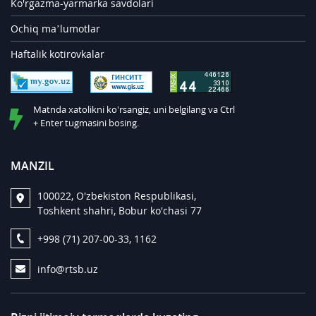
Ko'rgazma-yarmarka savdolari
Ochiq ma’lumotlar
Haftalik kotirovkalar
Matnda xatolikni ko'rsangiz, uni belgilang va Ctrl
+ Enter tugmasini bosing.
MANZIL
100022, O'zbekiston Respublikasi,
Toshkent shahri, Bobur ko'chasi 77
+998 (71) 207-00-33, 1162
info@rtsb.uz