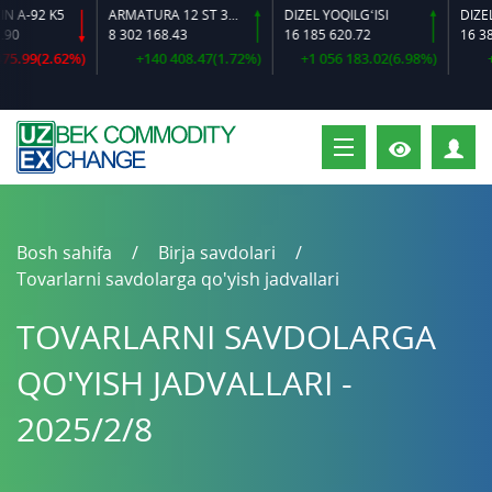
-92 K5
ARMATURA 12 ST 35 GS O‘LCHAMLI
DIZEL YOQILG‘ISI
8 302 168.43
16 185 620.72
16 384 6
99(2.62%)
+140 408.47(1.72%)
+1 056 183.02(6.98%)
+600
S
Bosh sahifa
Birja savdolari
Tovarlarni savdolarga qo'yish jadvallari
TOVARLARNI SAVDOLARGA
QO'YISH JADVALLARI -
2025/2/8