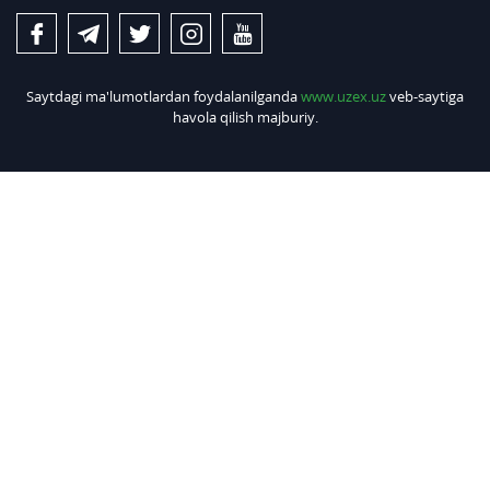
Saytdagi ma'lumotlardan foydalanilganda
www.uzex.uz
veb-saytiga
havola qilish majburiy.