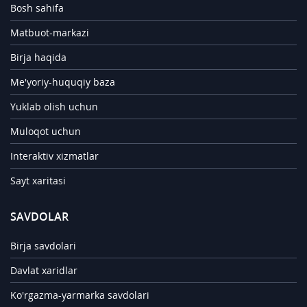
Bosh sahifa
Matbuot-markazi
Birja haqida
Me'yoriy-huquqiy baza
Yuklab olish uchun
Muloqot uchun
Interaktiv xizmatlar
Sayt xaritasi
SAVDOLAR
Birja savdolari
Davlat xaridlar
Ko'rgazma-yarmarka savdolari