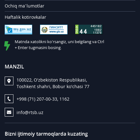
Ochiq ma’lumotlar
Haftalik kotirovkalar
Matnda xatolikni ko'rsangiz, uni belgilang va Ctrl
+ Enter tugmasini bosing.
MANZIL
100022, O'zbekiston Respublikasi,
Toshkent shahri, Bobur ko'chasi 77
+998 (71) 207-00-33, 1162
info@rtsb.uz
Bizni ijtimoiy tarmoqlarda kuzating