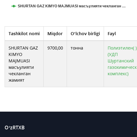
SHURTAN GAZ KIMYO MAJMUASI масъулияти чекланган …
Tashkilot nomi
Miqdor
O‘lchov birligi
Fayl
SHURTAN GAZ
9700,00
тонна
Полиэтилен( )
KIMYO
(УДП
MAJMUASI
Шуртанский
масъулияти
газохимичес
чекланган
комплекс)
жамият
O‘zRTXB