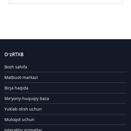
O‘zRTXB
Bosh sahifa
Matbuot-markazi
Birja haqida
Me'yoriy-huquqiy baza
Yuklab olish uchun
Muloqot uchun
Interaktiv xizmatlar