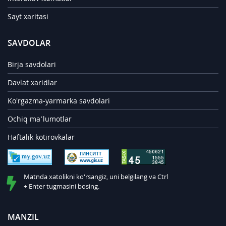
Sayt xaritasi
SAVDOLAR
Birja savdolari
Davlat xaridlar
Ko'rgazma-yarmarka savdolari
Ochiq ma’lumotlar
Haftalik kotirovkalar
Matnda xatolikni ko'rsangiz, uni belgilang va Ctrl
+ Enter tugmasini bosing.
MANZIL