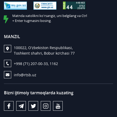
Matnda xatolikni ko'rsangiz, uni belgilang va Ctrl
+ Enter tugmasini bosing.
MANZIL
100022, O'zbekiston Respublikasi,
Toshkent shahri, Bobur ko'chasi 77
+998 (71) 207-00-33, 1162
info@rtsb.uz
Bizni ijtimoiy tarmoqlarda kuzating