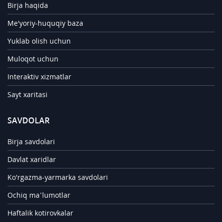
Birja haqida
Me'yoriy-huquqiy baza
Yuklab olish uchun
Muloqot uchun
Interaktiv xizmatlar
Sayt xaritasi
SAVDOLAR
Birja savdolari
Davlat xaridlar
Ko'rgazma-yarmarka savdolari
Ochiq ma’lumotlar
Haftalik kotirovkalar