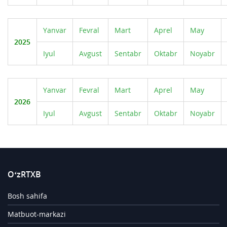
Yanvar
Fevral
Mart
Aprel
May
2025
Iyul
Avgust
Sentabr
Oktabr
Noyabr
Yanvar
Fevral
Mart
Aprel
May
2026
Iyul
Avgust
Sentabr
Oktabr
Noyabr
O‘zRTXB
Bosh sahifa
Matbuot-markazi