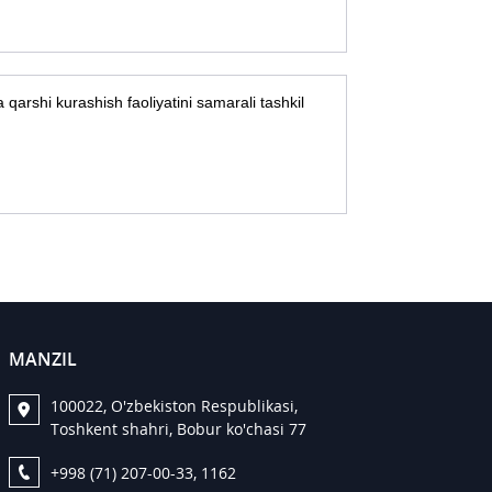
qarshi kurashish faoliyatini samarali tashkil
MANZIL
100022, O'zbekiston Respublikasi,
Toshkent shahri, Bobur ko'chasi 77
+998 (71) 207-00-33, 1162