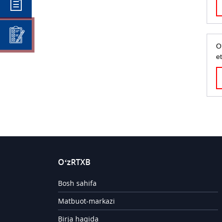
O
e
O‘zRTXB
Bosh sahifa
Matbuot-markazi
Birja haqida