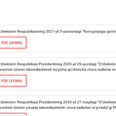
‘zbekiston Respublikasining 2017-yil 3-yanvardagi "Korrupsiyaga qarsh
PDF (269Kb)
‘zbekiston Respublikasi Prezidentining 2020-yil 29-iyundagi "O‘zbekist
urashish tizimini takomillashtirish bo‘yicha qo‘shimcha chora-tadbirlar 
PDF (333Kb)
‘zbekiston Respublikasi Prezidentining 2019-yil 27-maydagi "O‘zbekist
urashish tizimini yanada takomillashtirish chora-tadbirlari to‘g‘risida"g