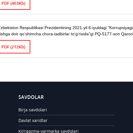
PDF (463Kb)
‘zbekiston Respublikasi Prezidentining 2021-yil 6-iyuldagi "Korrupsiyaga 
tishga doir qo‘shimcha chora-tadbirlar to‘g‘risida"gi PQ-5177-son Qarori
PDF (212Kb)
SAVDOLAR
Birja savdolari
Davlat xaridlar
Ko'rgazma-yarmarka savdolari