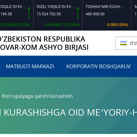
DIZEL YOQILG‘ISI EVRO L-K-4
DIZEL YOQILG‘ISI EVRO-L II K-4 SSDF
TOSHKO‘MIR SSSSH-13
MIS KA
38
15 524 702.56
460 000.00
174 22
.04(15.05%)
+205 689.71(1.34%)
0.00(0.00%)
-1 
O'ZBEKISTON RESPUBLIKA
O'z
TOVAR-XOM ASHYO BIRJASI
MATBUOT-MARKAZI
KORPORATIV BOSHQARUV
Korrupsiyaga qarshi kurashish
 KURASHISHGA OID ME’YORIY-