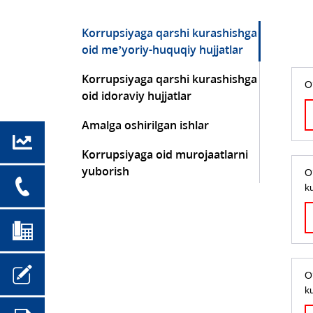
Korrupsiyaga qarshi kurashishga
oid me’yoriy-huquqiy hujjatlar
Korrupsiyaga qarshi kurashishga
O
oid idoraviy hujjatlar
Amalga oshirilgan ishlar
Korrupsiyaga oid murojaatlarni
yuborish
O
k
O
k