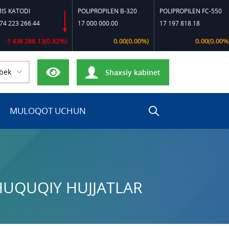
TODI
POLIPROPILEN B-320
POLIPROPILEN FC-550
P
3 266.44
17 000 000.00
17 197 818.18
1
438 288.13(0.82%)
0.00(0.00%)
0.00(0.00%)
bek
Shaxsiy kabinet
MULOQOT UCHUN
HUQUQIY HUJJATLAR