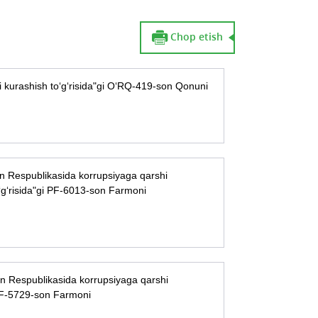
Chop etish
i kurashish to‘g‘risida"gi O‘RQ-419-son Qonuni
on Respublikasida korrupsiyaga qarshi
to‘g‘risida"gi PF-6013-son Farmoni
on Respublikasida korrupsiyaga qarshi
i PF-5729-son Farmoni