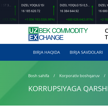
ARMATURA 12 ST 35 GS O‘LCHAMLI
DIZEL YOQILG‘ISI
DIZEL YOQILG‘ISI 0,5-40
16 185 620.72
16 384 644.92
16 680 194.
1.72%)
+1 056 183.02(6.98%)
+600 628.64(3.81%)
+2 182 073
BIRJA HAQIDA
BIRJA SAVDOLARI
Bosh sahifa
Korporativ boshqaruv
KORRUPSIYAGA QARSHI