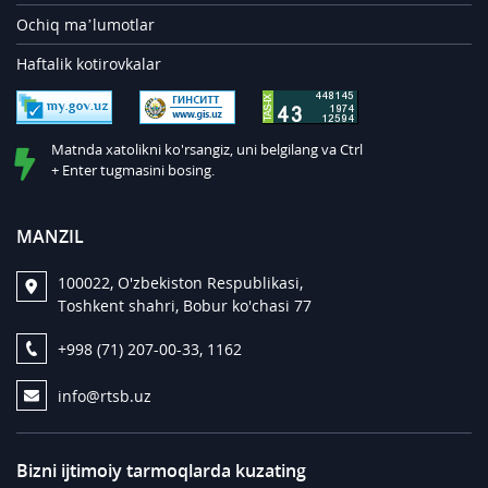
Ochiq ma’lumotlar
Haftalik kotirovkalar
Matnda xatolikni ko'rsangiz, uni belgilang va Ctrl
+ Enter tugmasini bosing.
MANZIL
100022, O'zbekiston Respublikasi,
Toshkent shahri, Bobur ko'chasi 77
+998 (71) 207-00-33, 1162
info@rtsb.uz
Bizni ijtimoiy tarmoqlarda kuzating