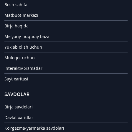
Bosh sahifa
Matbuot-markazi
Birja haqida
Me'yoriy-huquqiy baza
Yuklab olish uchun
Muloqot uchun
Interaktiv xizmatlar
Sayt xaritasi
SAVDOLAR
Birja savdolari
Davlat xaridlar
Ko'rgazma-yarmarka savdolari