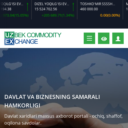
DIZEL YOQILG‘ISI EVRO L-K-4
DIZEL YOQILG‘ISI EVRO-L II K-4 SSDF
TOSHKO‘MIR SSSSH-13
MIS KATODI
15 524 702.56
460 000.00
174 223 266
5.05%)
+205 689.71(1.34%)
0.00(0.00%)
-1 438 2
S
DAVLAT VA BIZNESNING SAMARALI
HAMKORLIGI
Davlat xaridlari maxsus axborot portali - ochiq, shaffof,
oqilona savdolar.