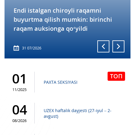
UZEX haftalik dayjesti (20–26-iyul)
28 07/2026
01
ТОП
PAXTA SEKSIYASI
11/2025
04
UZEX haftalik dayjesti (27-iyul – 2-
avgust)
08/2026