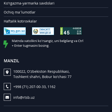
Ko'rgazma-yarmarka savdolari
Ochiq ma’lumotlar
Haftalik kotirovkalar
Matnda xatolikni ko'rsangiz, uni belgilang va Ctrl
+ Enter tugmasini bosing.
MANZIL
100022, O'zbekiston Respublikasi,
Toshkent shahri, Bobur ko'chasi 77
+998 (71) 207-00-33, 1162
info@rtsb.uz