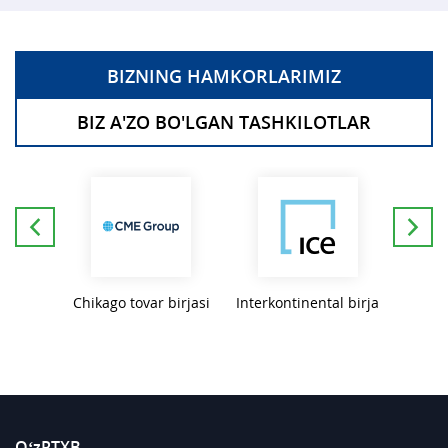
BIZNING HAMKORLARIMIZ
BIZ A'ZO BO'LGAN TASHKILOTLAR
var va
Chikago tovar birjasi
Interkontinental birja
NAS
irjasi
O‘zRTXB