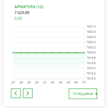
АРМАТУРА (12)
АРМ
7 620.00
7 6
0.00
0.0
To‘liq jadval