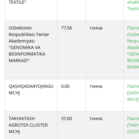
TEXTILE"
shakl
Texti
Ozbekiston
77,56
тонна
Пахта
Respublikasi Fanlar
(Ozbe
Akademiyasi
Respu
"GENOMIKA VA
Akad
BIOINFORMATIKA
"GEN
MARKAZI"
BIOI
MARK
QASHQADARYOJINGU
0,00
тонна
Пахта
MCHJ
(QAS
MCHJ
TAKHIATASH
37,00
тонна
Пахта
AGROTEX CLUSTER
(TAK
MCHJ
CLUS