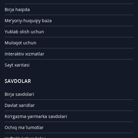
Birja haqida
Me'yoriy-huquqiy baza
Yuklab olish uchun
Muloqot uchun
Interaktiv xizmatlar
Sayt xaritasi
SAVDOLAR
Birja savdolari
Davlat xaridlar
Ko'rgazma-yarmarka savdolari
Ochiq ma’lumotlar