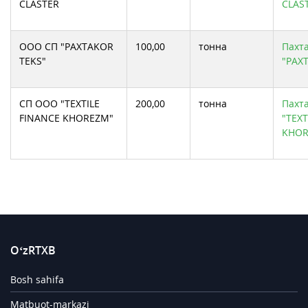
CLASTER
CLAS
ООО СП "PAXTAKOR
100,00
тонна
Пахта
TEKS"
"PAX
СП ООО "TEXTILE
200,00
тонна
Пахта
FINANCE KHOREZM"
"TEXT
KHOR
O‘zRTXB
Bosh sahifa
Matbuot-markazi