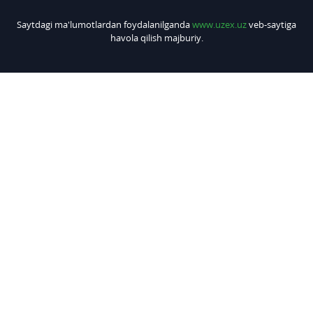
Saytdagi ma'lumotlardan foydalanilganda
www.uzex.uz
veb-saytiga
havola qilish majburiy.