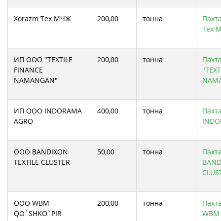
Xorazm Tex МЧЖ
200,00
тонна
Пахта
Tex 
ИП ООО "TEXTILE
200,00
тонна
Пахт
FINANCE
"TEXT
NAMANGAN"
NAMA
ИП ООО INDORAMA
400,00
тонна
Пахта
AGRO
INDO
ООО BANDIXON
50,00
тонна
Пахта
TEXTILE CLUSTER
BAND
CLUS
ООО WBM
200,00
тонна
Пахта
QO`SHKO`PIR
WBM 