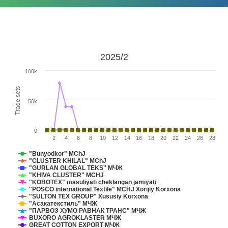
2025/2
100k
Trade sets
50k
0
2
4
6
8
10
12
14
16
18
20
22
24
26
28
"Bunyodkor" MChJ
"CLUSTER KHILAL" MChJ
"GURLAN GLOBAL TEKS" МЧЖ
"KHIVA CLUSTER" MCHJ
"KOBOTEX" masuliyati cheklangan jamiyati
"POSCO international Textile" MCHJ Xorijiy Korxona
"SULTON TEX GROUP" Xususiy Korxona
"Асакатекстиль" МЧЖ
"ПАРВОЗ ХУМО РАВНАК ТРАНС" МЧЖ
BUXORO AGROKLASTER МЧЖ
GREAT COTTON EXPORT МЧЖ