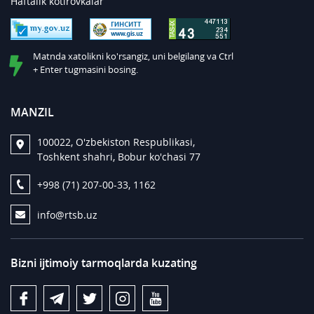
Haftalik kotirovkalar
Matnda xatolikni ko'rsangiz, uni belgilang va Ctrl
+ Enter tugmasini bosing.
MANZIL
100022, O'zbekiston Respublikasi,
Toshkent shahri, Bobur ko'chasi 77
+998 (71) 207-00-33, 1162
info@rtsb.uz
Bizni ijtimoiy tarmoqlarda kuzating