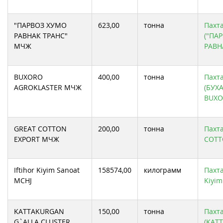
"ПАРВОЗ ХУМО
623,00
тонна
Пахта
РАВНАК ТРАНС"
("ПА
МЧЖ
РАВН
BUXORO
400,00
тонна
Пахта
AGROKLASTER МЧЖ
(БУХ
BUXO
GREAT COTTON
200,00
тонна
Пахта
EXPORT МЧЖ
COTT
Iftihor Kiyim Sanoat
158574,00
килограмм
Пахта
MCHJ
Kiyim
KATTAKURGAN
150,00
тонна
Пахта
G`ALLA CLUSTER
(KAT