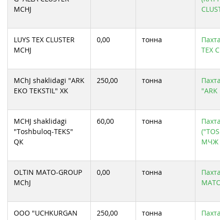
MCHJ
CLUS
LUYS TEX CLUSTER
0,00
тонна
Пахта
MCHJ
TEX 
MChJ shaklidagi "ARK
250,00
тонна
Пахт
EKO TEKSTIL" XK
"ARK 
MCHJ shaklidagi
60,00
тонна
Пахта
"Toshbuloq-TEKS"
("TO
QК
МЧЖ 
OLTIN MATO-GROUP
0,00
тонна
Пахта
MChJ
MATO
OOO "UCHKURGAN
250,00
тонна
Пахта