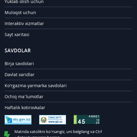
Yuklab olish uchun
Muloqot uchun
Interaktiv xizmatlar
Sayt xaritasi
SAVDOLAR
Birja savdolari
Davlat xaridlar
Ko'rgazma-yarmarka savdolari
Ochiq ma’lumotlar
Haftalik kotirovkalar
Matnda xatolikni ko'rsangiz, uni belgilang va Ctrl