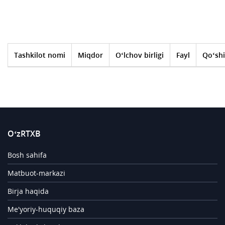
Tashkilot nomi
Miqdor
O‘lchov birligi
Fayl
Qo‘shi
O‘zRTXB
Bosh sahifa
Matbuot-markazi
Birja haqida
Me'yoriy-huquqiy baza