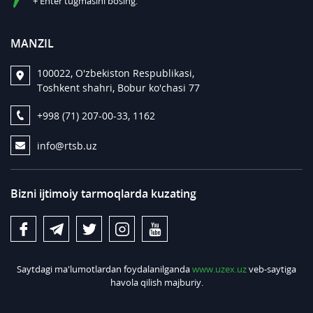
+ Enter tugmasini bosing.
MANZIL
100022, O'zbekiston Respublikasi,
Toshkent shahri, Bobur ko'chasi 77
+998 (71) 207-00-33, 1162
info@rtsb.uz
Bizni ijtimoiy tarmoqlarda kuzating
Saytdagi ma'lumotlardan foydalanilganda
www.uzex.uz
veb-saytiga
havola qilish majburiy.