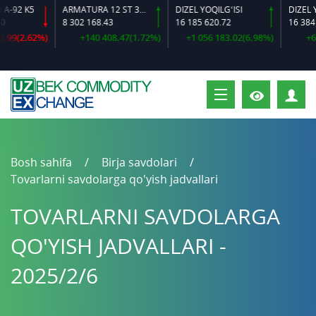
92 K5
ARMATURA 12 ST 35 GS O‘LCHAMLI
DIZEL YOQILG‘ISI
8 302 168.43
16 185 620.72
16 384 64
9(2.62%)
+140 408.47(1.72%)
+1 056 183.02(6.98%)
+600 
S
Bosh sahifa
Birja savdolari
Tovarlarni savdolarga qo'yish jadvallari
TOVARLARNI SAVDOLARGA
QO'YISH JADVALLARI -
2025/2/6