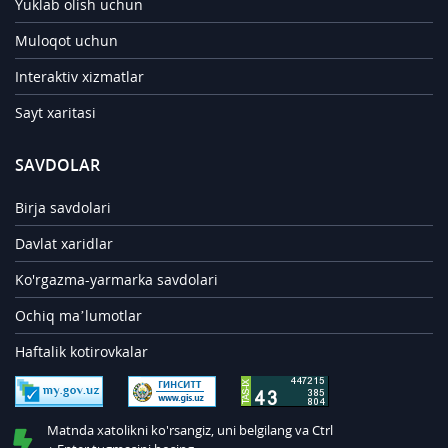
Yuklab olish uchun
Muloqot uchun
Interaktiv xizmatlar
Sayt xaritasi
SAVDOLAR
Birja savdolari
Davlat xaridlar
Ko'rgazma-yarmarka savdolari
Ochiq ma’lumotlar
Haftalik kotirovkalar
Matnda xatolikni ko'rsangiz, uni belgilang va Ctrl