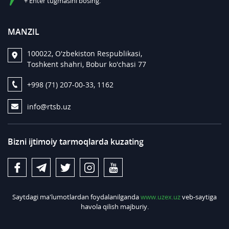
+ Enter tugmasini bosing.
MANZIL
100022, O'zbekiston Respublikasi,
Toshkent shahri, Bobur ko'chasi 77
+998 (71) 207-00-33, 1162
info@rtsb.uz
Bizni ijtimoiy tarmoqlarda kuzating
Saytdagi ma'lumotlardan foydalanilganda
www.uzex.uz
veb-saytiga
havola qilish majburiy.