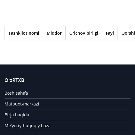
Tashkilot nomi
Miqdor
O‘lchov birligi
Fayl
Qo‘shi
O‘zRTXB
Bosh sahifa
Matbuot-markazi
Birja haqida
Me'yoriy-huquqiy baza