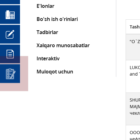
E'lonlar
Bo'sh ish o'rinlari
Tash
Tadbirlar
"O`Z
Xalqaro munosabatlar
Interaktiv
LUKO
Muloqot uchun
and 
SHU
MAJ
чекл
ООО 
неф