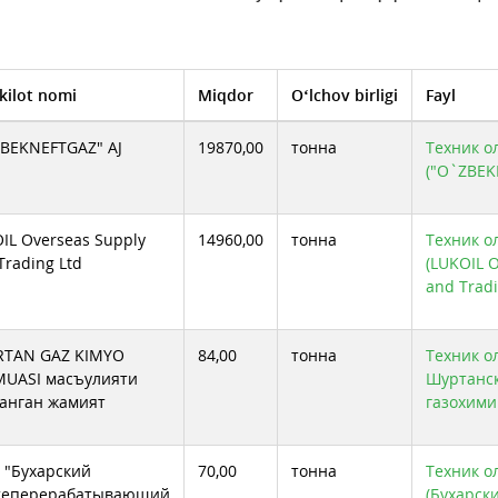
kilot nomi
Miqdor
O‘lchov birligi
Fayl
BEKNEFTGAZ" AJ
19870,00
тонна
Техник ол
("O`ZBEK
IL Overseas Supply
14960,00
тонна
Техник ол
Trading Ltd
(LUKOIL 
and Tradi
RTAN GAZ KIMYO
84,00
тонна
Техник ол
MUASI масъулияти
Шуртанс
анган жамият
газохими
"Бухарский
70,00
тонна
Техник ол
теперерабатывающий
(Бухарск