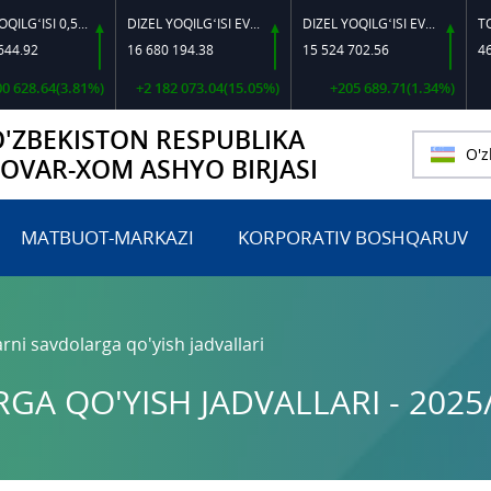
DIZEL YOQILG‘ISI 0,5-40
DIZEL YOQILG‘ISI EVRO L-K-4
DIZEL YOQILG‘ISI EVRO-L II K-4 SSDF
16 680 194.38
15 524 702.56
460 000
.64(3.81%)
+2 182 073.04(15.05%)
+205 689.71(1.34%)
O'ZBEKISTON RESPUBLIKA
O'z
TOVAR-XOM ASHYO BIRJASI
MATBUOT-MARKAZI
KORPORATIV BOSHQARUV
rni savdolarga qo'yish jadvallari
A QO'YISH JADVALLARI - 2025