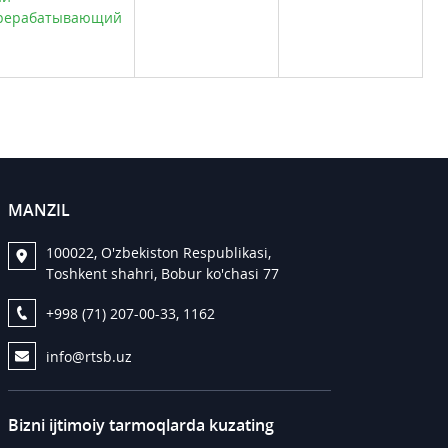
рерабатывающий
MANZIL
100022, O'zbekiston Respublikasi,
Toshkent shahri, Bobur ko'chasi 77
+998 (71) 207-00-33, 1162
info@rtsb.uz
Bizni ijtimoiy tarmoqlarda kuzating