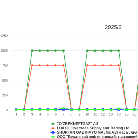
2025/2
1250
1000
750
500
250
0
1
2
3
4
5
6
7
8
9
10
11
12
13
14
15
16
"O`ZBEKNEFTGAZ" AJ
LUKOIL Overseas Supply and Trading Ltd
SHURTAN GAZ KIMYO MAJMUASI масъулият
ООО "Бухарский нефтеперерабатывающий 