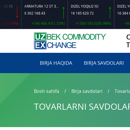
K5
ARMATURA 12 ST 35 GS O‘LCHAMLI
DIZEL YOQILG‘ISI
8 302 168.43
16 185 620.72
16 384 644.92
.62%)
+140 408.47(1.72%)
+1 056 183.02(6.98%)
+600 628
BIRJA HAQIDA
BIRJA SAVDOLARI
Bosh sahifa
Birja savdolari
Tovarla
TOVARLARNI SAVDOLARG