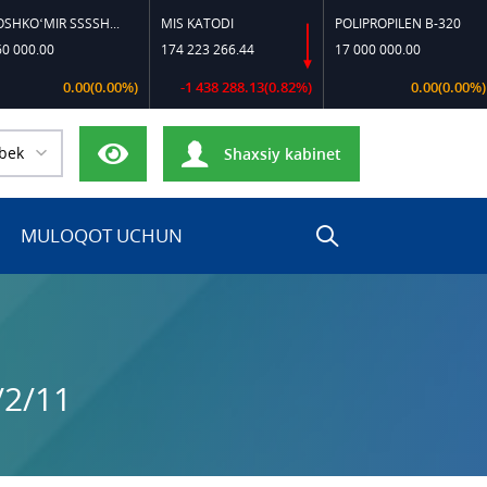
TOSHKO‘MIR SSSSH-13
MIS KATODI
POLIPROPILEN B-320
PO
.00
174 223 266.44
17 000 000.00
17
0.00(0.00%)
-1 438 288.13(0.82%)
0.00(0.00%)
bek
Shaxsiy kabinet
MULOQOT UCHUN
/2/11