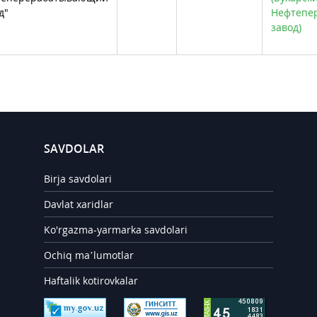
д"
Нефтепе
завод)
SAVDOLAR
Birja savdolari
Davlat xaridlar
Ko'rgazma-yarmarka savdolari
Ochiq ma’lumotlar
Haftalik kotirovkalar