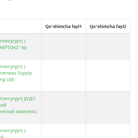
Qo‘shimcha fayl1
Qo‘shimcha fayl2
тингугурт( )
NEFTGAZ" AJ)
тингугурт( )
Overseas Supply
ng Ltd)
тингугурт( )(УДП
кий
ческий комплекс)
тингугурт( )
ий