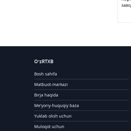
заво
O‘zRTXB
Bosh sahifa
Matbuot-markazi
Birja haqida
Me'yoriy-huquqiy baza
Yuklab olish uchun
Muloqot uchun