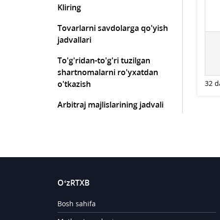
Kliring
Tovarlarni savdolarga qo'yish
jadvallari
To'g'ridan-to'g'ri tuzilgan
shartnomalarni ro'yxatdan
o'tkazish
32 d
Arbitraj majlislarining jadvali
O‘zRTXB
Bosh sahifa