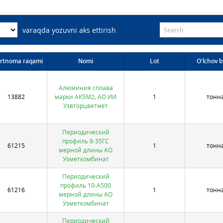
varaqda yozuvni aks ettirish
rtnoma raqami
Nomi
Lot
O'lchov bi
Алюминия сплава
13882
марки АК5М2, АО ИИ
1
тонн
Узвторцветмет
Периодический
профиль 8-35ГС
61215
1
тонн
мерной длины АО
Узметкомбинат
Периодический
профиль 10-А500
61216
1
тонн
мерной длины АО
Узметкомбинат
Периодический