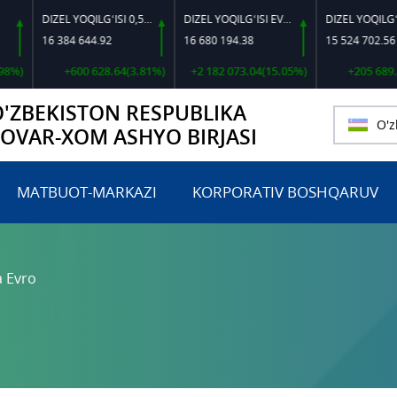
DIZEL YOQILG‘ISI 0,5-40
DIZEL YOQILG‘ISI EVRO L-K-4
DIZEL YOQILG‘ISI EVRO-L II K-4 SSD
16 384 644.92
16 680 194.38
15 524 702.56
+600 628.64(3.81%)
+2 182 073.04(15.05%)
+205 689.71(1.3
O'ZBEKISTON RESPUBLIKA
O'z
TOVAR-XOM ASHYO BIRJASI
MATBUOT-MARKAZI
KORPORATIV BOSHQARUV
a Evro