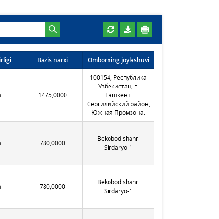
rligi
Bazis narxi
Omborning joylashuvi
100154, Республика
Узбекистан, г.
а
1475,0000
Ташкент,
Сергилийский район,
Южная Промзона.
Bekobod shahri
а
780,0000
Sirdaryo-1
Bekobod shahri
а
780,0000
Sirdaryo-1