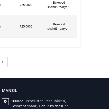
Bekobod
а
725,0000
shahriSirdaryo 1.
Bekobod
а
725,0000
shahriSirdaryo 1.
MANZIL
100022, O'zbekiston Respublikasi,
Toshkent shahri, Bobur ko'chasi 77