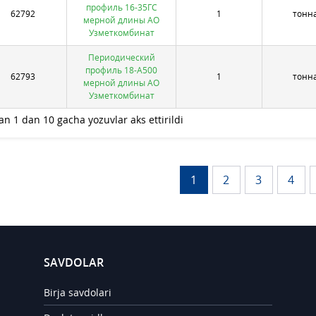
профиль 16-35ГС
62792
1
тонн
мерной длины АО
Узметкомбинат
Периодический
профиль 18-А500
62793
1
тонн
мерной длины АО
Узметкомбинат
an 1 dan 10 gacha yozuvlar aks ettirildi
1
2
3
4
SAVDOLAR
Birja savdolari