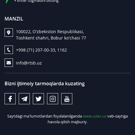
+ Enter tugmasini bosing.
MANZIL
100022, O'zbekiston Respublikasi,
Toshkent shahri, Bobur ko'chasi 77
+998 (71) 207-00-33, 1162
info@rtsb.uz
Bizni ijtimoiy tarmoqlarda kuzating
Saytdagi ma'lumotlardan foydalanilganda
www.uzex.uz
veb-saytiga
havola qilish majburiy.