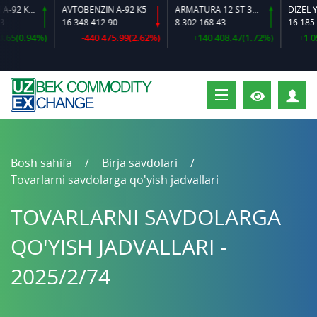
AVTOBENZIN A-92 K2-L
AVTOBENZIN A-92 K5
ARMATURA 12 ST 35 GS O‘LCHAMLI
DIZEL YOQ
16 348 412.90
8 302 168.43
16 185 62
5(0.94%)
-440 475.99(2.62%)
+140 408.47(1.72%)
+1 056 
S
Bosh sahifa
Birja savdolari
Tovarlarni savdolarga qo'yish jadvallari
TOVARLARNI SAVDOLARGA
QO'YISH JADVALLARI -
2025/2/74