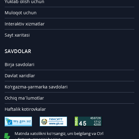
Yuklab olish uchun
Muloqot uchun
Interaktiv xizmatlar
Sayt xaritasi
SAVDOLAR
Birja savdolari
Davlat xaridlar
Ko'rgazma-yarmarka savdolari
Ochiq ma’lumotlar
Haftalik kotirovkalar
Matnda xatolikni ko'rsangiz, uni belgilang va Ctrl