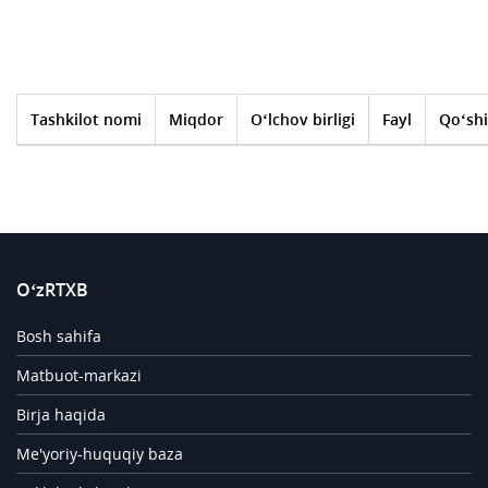
Tashkilot nomi
Miqdor
O‘lchov birligi
Fayl
Qo‘shi
O‘zRTXB
Bosh sahifa
Matbuot-markazi
Birja haqida
Me'yoriy-huquqiy baza