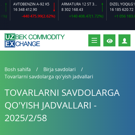
AVTOBENZIN A-92 K5
ARMATURA 12 ST 35 GS O‘LCHAMLI
DIZEL YOQILG‘ISI
16 348 412.90
8 302 168.43
16 185 620.72
-440 475.99(2.62%)
+140 408.47(1.72%)
+1 056 183.02(
S
Bosh sahifa
Birja savdolari
Tovarlarni savdolarga qo'yish jadvallari
TOVARLARNI SAVDOLARGA
QO'YISH JADVALLARI -
2025/2/58