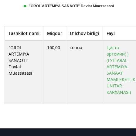
"OROL ARTEMIYA SANAOTI" Davlat Muassasasi
Tashkilot nomi
Miqdor
O‘lchov birligi
Fayl
"OROL
160,00
тонна
Циста
ARTEMIYA
артемии( )
SANAOTI"
(ГУП ARAL
Davlat
ARTEMIYA
Muassasasi
SANAAT
MAMLEKETLIK
UNITAR
KARXANASI)