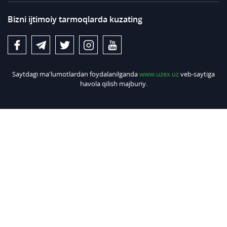
Bizni ijtimoiy tarmoqlarda kuzating
Saytdagi ma'lumotlardan foydalanilganda
www.uzex.uz
veb-saytiga
havola qilish majburiy.