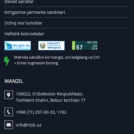
Davlat xaridlar
Ko'rgazma-yarmarka savdolari
Ochiq ma’lumotlar
Haftalik kotirovkalar
Matnda xatolikni ko'rsangiz, uni belgilang va Ctrl
+ Enter tugmasini bosing.
MANZIL
100022, O'zbekiston Respublikasi,
Toshkent shahri, Bobur ko'chasi 77
+998 (71) 207-00-33, 1162
info@rtsb.uz