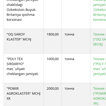
shaklidagi
jamiyati
Ozbekiston-Buyuk-
Ozbekis
Britaniya qoshma
Britani
korxonasi
korxona
"OQ SAROY
1800,00
тонна
Техник 
KLASTER" MCHJ
("OQ S
MCHJ)
"POLY TEX
1000,00
тонна
Техник 
SIRDARYO"
("POLY 
mas`uliyati
mas`uli
cheklangan jamiyati
jamiyati
"POMIR
2000,00
тонна
Техник 
AGROKLASTER" MCHJ
("POMI
XK
AGROKL
XK)