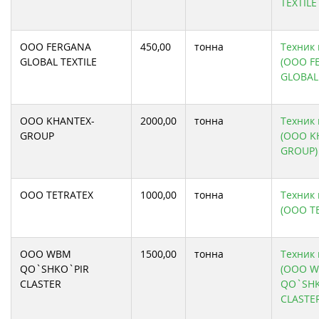
TEXTILE
ООО FERGANA
450,00
тонна
Техник 
GLOBAL TEXTILE
(ООО F
GLOBAL 
ООО KHANTEX-
2000,00
тонна
Техник 
GROUP
(ООО K
GROUP)
ООО TETRATEX
1000,00
тонна
Техник 
(ООО T
ООО WBM
1500,00
тонна
Техник 
QO`SHKO`PIR
(ООО 
CLASTER
QO`SHK
CLASTE