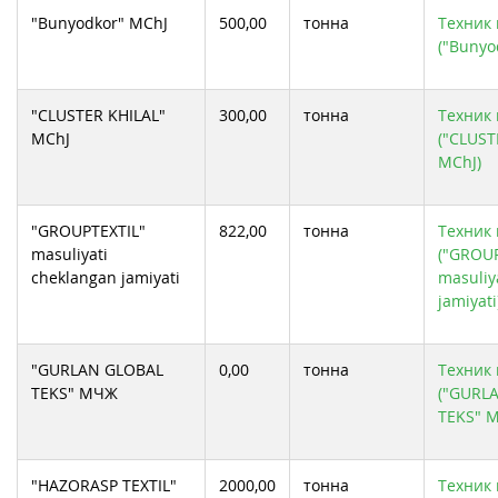
ИП ООО INDORAMA AGRO
"Bunyodkor" MChJ
500,00
тонна
Техник 
МЧЖ "BULUT TEXTILE"
МЧЖ "NAVBAHOR TEKSTIL"
("Bunyo
МЧЖ шаклидаги "Baht-Textile" кушма корхонаси
ООО "LUX YAN TEX"
ООО BANDIXON TEXTILE CLUSTER
ООО FERGANA GLOBAL TEXTILE
"CLUSTER KHILAL"
300,00
тонна
Техник 
ООО KHANTEX-GROUP
ООО TETRATEX
MChJ
("CLUST
ООО WBM QO`SHKO`PIR CLASTER
MChJ)
ООО YANGI BOZOR TEXTILE AGRO CLUSTER
ООО СП "PAXTAKOR TEKS"
ООО"Мергантекс"
Проф Текст Плюс МЧЖ
СП ООО "SKORTON TEKSTIL"
"GROUPTEXTIL"
822,00
тонна
Техник 
СП ООО "TEXTILE FINANCE KHOREZM"
masuliyati
("GROUP
cheklangan jamiyati
masuliy
jamiyati
"GURLAN GLOBAL
0,00
тонна
Техник 
TEKS" МЧЖ
("GURL
TEKS" 
"HAZORASP TEXTIL"
2000,00
тонна
Техник 