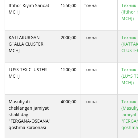
Iftihor Kiyim Sanoat
1550,00
тонна
Техник 
MCHJ
(Iftihor
MCHJ)
KATTAKURGAN
2000,00
тонна
Техник 
G`ALLA CLUSTER
(KATTA
MCHJ
CLUSTE
LUYS TEX CLUSTER
1500,00
тонна
Техник 
MCHJ
(LUYS T
MCHJ)
Masuliyati
4000,00
тонна
Техник 
cheklangan jamiyat
(Masuli
shaklidagi
jamiyat 
"FERGANA-OSEANA"
"FERGA
qoshma korxonasi
qoshma 