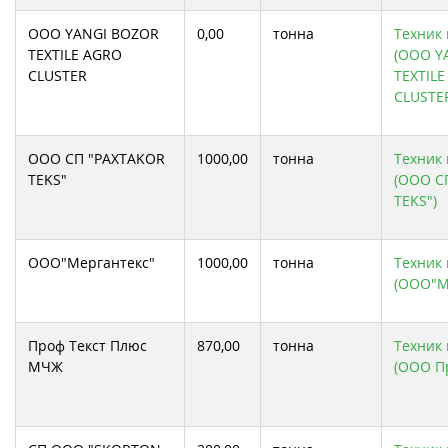
ООО YANGI BOZOR
0,00
тонна
Техник 
TEXTILE AGRO
(ООО Y
CLUSTER
TEXTIL
CLUSTE
ООО СП "PAXTAKOR
1000,00
тонна
Техник 
TEKS"
(ООО С
TEKS")
ООО"Мергантекс"
1000,00
тонна
Техник 
(ООО"М
Проф Текст Плюс
870,00
тонна
Техник 
МЧЖ
(ООО П