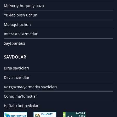
Me'yoriy-huquqiy baza
Yuklab olish uchun
Muloqot uchun
Interaktiv xizmatlar
Sayt xaritasi
SAVDOLAR
Birja savdolari
Davlat xaridlar
Ko'rgazma-yarmarka savdolari
Ochiq ma’lumotlar
Haftalik kotirovkalar