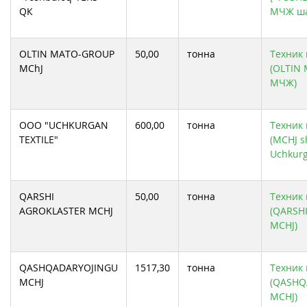
QК
МЧЖ ша
OLTIN MATO-GROUP
50,00
тонна
Техник 
MChJ
(OLTIN
МЧЖ)
OOO "UCHKURGAN
600,00
тонна
Техник 
TEXTILE"
(MCHJ s
Uchkurg
QARSHI
50,00
тонна
Техник 
AGROKLASTER MCHJ
(QARSH
MCHJ)
QASHQADARYOJINGU
1517,30
тонна
Техник 
MCHJ
(QASHQ
MCHJ)