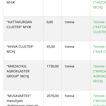
МЧЖ
("HAZOR
MCHJ)
"KATTAKURGAN
0,00
тонна
Техник 
CLUSTER" МЧЖ
("KATT
CLUSTE
"KHIVA CLUSTER"
45,00
тонна
Техник 
MCHJ
("XIVA 
"MIRZACHUL
1730,00
тонна
Техник 
AGROKLASTER
("MIRZ
GROUP" MCHJ
AGROKL
MCHJ)
"MUSAVARTEX"
2070,00
тонна
Техник 
masuliyati
("MUSA
cheklangan jamiyati
masuliy