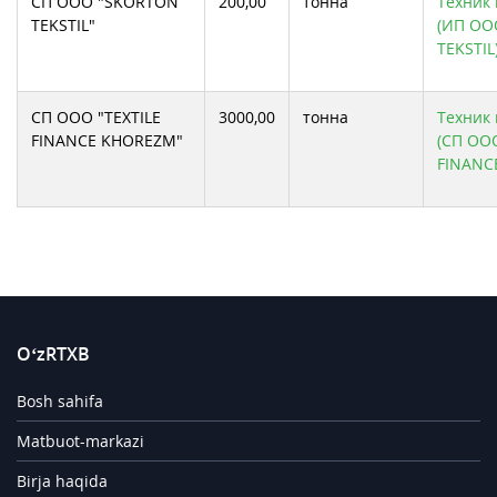
СП ООО "SKORTON
200,00
тонна
Техник 
TEKSTIL"
(ИП ОО
TEKSTIL
СП ООО "TEXTILE
3000,00
тонна
Техник 
FINANCE KHOREZM"
(СП ООО
FINANC
O‘zRTXB
Bosh sahifa
Matbuot-markazi
Birja haqida