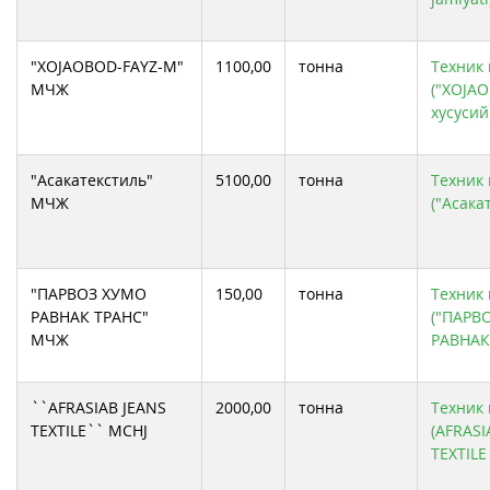
"XOJAOBOD-FAYZ-M"
1100,00
тонна
Техник 
МЧЖ
("XOJA
хусусий
"Асакатекстиль"
5100,00
тонна
Техник 
МЧЖ
("Асака
"ПАРВОЗ ХУМО
150,00
тонна
Техник 
РАВНАК ТРАНС"
("ПАРВ
МЧЖ
РАВНАК
``AFRASIAB JEANS
2000,00
тонна
Техник 
TEXTILE`` MCHJ
(AFRASI
TEXTILE