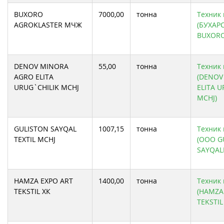
BUXORO
7000,00
тонна
Техник 
AGROKLASTER МЧЖ
(БУХАР
BUXORO
DENOV MINORA
55,00
тонна
Техник 
AGRO ELITA
(DENOV
URUG`CHILIK MCHJ
ELITA U
MCHJ)
GULISTON SAYQAL
1007,15
тонна
Техник 
TEXTIL MCHJ
(ООО G
SAYQAL
HAMZA EXPO ART
1400,00
тонна
Техник 
TEKSTIL ХК
(HAMZA
TEKSTIL