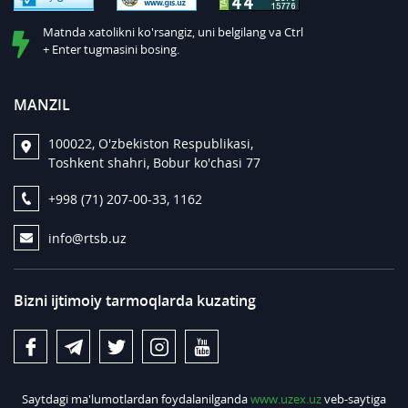
Matnda xatolikni ko'rsangiz, uni belgilang va Ctrl
+ Enter tugmasini bosing.
MANZIL
100022, O'zbekiston Respublikasi,
Toshkent shahri, Bobur ko'chasi 77
+998 (71) 207-00-33, 1162
info@rtsb.uz
Bizni ijtimoiy tarmoqlarda kuzating
Saytdagi ma'lumotlardan foydalanilganda
www.uzex.uz
veb-saytiga