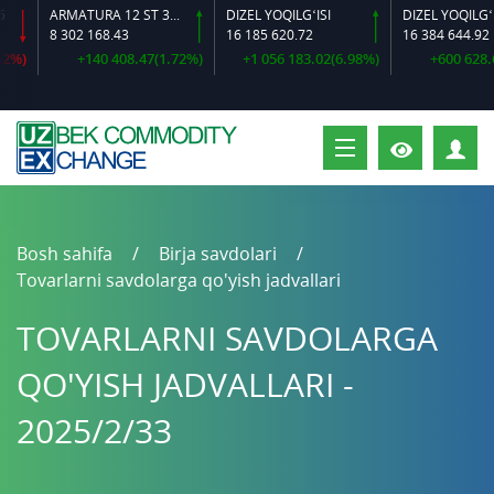
ARMATURA 12 ST 35 GS O‘LCHAMLI
DIZEL YOQILG‘ISI
DIZEL YOQILG‘ISI 0,5-40
2 168.43
16 185 620.72
16 384 644.92
+140 408.47(1.72%)
+1 056 183.02(6.98%)
+600 628.64(3.81%)
S
Bosh sahifa
Birja savdolari
Tovarlarni savdolarga qo'yish jadvallari
TOVARLARNI SAVDOLARGA
QO'YISH JADVALLARI -
2025/2/33