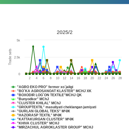
2025/2
5k
Trade sets
2.5k
0
2
4
6
8
10
12
14
16
18
20
22
24
26
28
"AGRO EKO PRO" fermer xo`jaligi
"BO`KA AGROSANOAT KLASTER" MCHJ XK
"BOXODIR LOG`ON TEXTILE"MCHJ QK
"Bunyodkor" MChJ
"CLUSTER KHILAL" MChJ
"GROUPTEXTIL" masuliyati cheklangan jamiyati
"GURLAN GLOBAL TEKS" МЧЖ
"HAZORASP TEXTIL" МЧЖ
"KATTAKURGAN CLUSTER" МЧЖ
"KHIVA CLUSTER" MCHJ
"MIRZACHUL AGROKLASTER GROUP" MCHJ