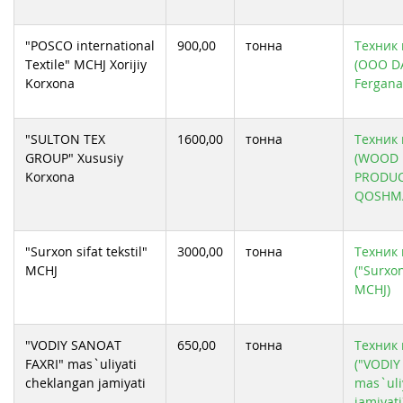
"POSCO international
900,00
тонна
Техник 
Textile" MCHJ Xorijiy
(ООО D
Korxona
Fergana
"SULTON TEX
1600,00
тонна
Техник 
GROUP" Xususiy
(WOOD
Korxona
PRODUC
QOSHM
"Surxon sifat tekstil"
3000,00
тонна
Техник 
MCHJ
("Surxon
MCHJ)
"VODIY SANOAT
650,00
тонна
Техник 
FAXRI" mas`uliyati
("VODIY
cheklangan jamiyati
mas`uli
jamiyati