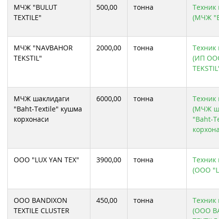
МЧЖ "BULUT
500,00
тонна
Техник 
TEXTILE"
(МЧЖ "B
МЧЖ "NAVBAHOR
2000,00
тонна
Техник 
TEKSTIL"
(ИП ОО
TEKSTIL
МЧЖ шаклидаги
6000,00
тонна
Техник 
"Baht-Textile" кушма
(МЧЖ ш
корхонаси
"Baht-T
корхона
ООО "LUX YAN TEX"
3900,00
тонна
Техник 
(ООО "L
ООО BANDIXON
450,00
тонна
Техник 
TEXTILE CLUSTER
(ООО B