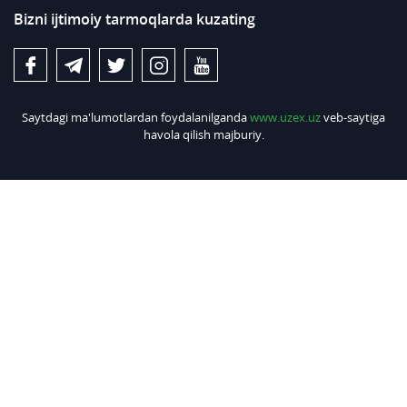
Bizni ijtimoiy tarmoqlarda kuzating
Saytdagi ma'lumotlardan foydalanilganda
www.uzex.uz
veb-saytiga
havola qilish majburiy.