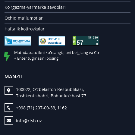
Ko'rgazma-yarmarka savdolari
Ochiq ma’lumotlar
Haftalik kotirovkalar
Matnda xatolikni ko'rsangiz, uni belgilang va Ctrl
+ Enter tugmasini bosing.
MANZIL
100022, O'zbekiston Respublikasi,
Toshkent shahri, Bobur ko'chasi 77
+998 (71) 207-00-33, 1162
info@rtsb.uz