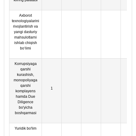
kliring palatasi
Axborot
texnologiyalarini
rivojlantirish va
yangi dasturiy
mahsulotlarni
ishlab chiqish
bo‘limi
Korrupsiyaga
qarshi
kurashish,
monopoliyaga
qarshi
1
1
komplayens
hamda Due
Diligence
bo'yicha
boshqarmasi
Yuridik bo'lim