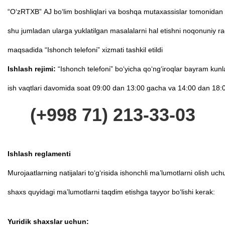
“O‘zRTXB” AJ bo‘lim boshliqlari va boshqa mutaxassislar tomonidan f
shu jumladan ularga yuklatilgan masalalarni hal etishni noqonuniy rad
maqsadida “Ishonch telefoni” xizmati tashkil etildi
Ishlash rejimi:
“Ishonch telefoni” bo‘yicha qo‘ng‘iroqlar bayram k
ish vaqtlari davomida soat 09:00 dan 13:00 gacha va 14:00 dan 18:0
(+998 71) 213-33-03
Ishlash reglamenti
Murojaatlarning natijalari to‘g‘risida ishonchli ma’lumotlarni olish u
shaxs quyidagi ma’lumotlarni taqdim etishga tayyor bo‘lishi kerak:
Yuridik shaxslar uchun: