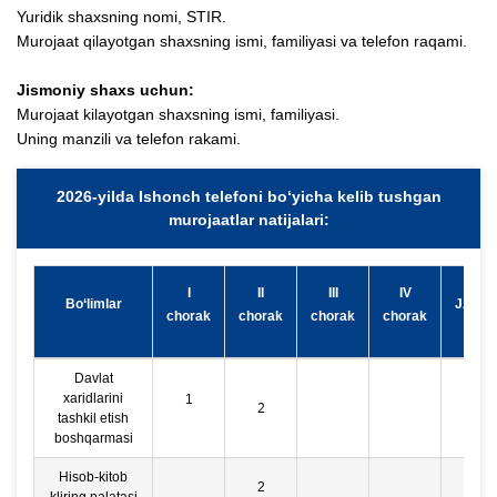
Yuridik shaxsning nomi, STIR.
Murojaat qilayotgan shaxsning ismi, familiyasi va telefon raqami.
Jismoniy shaxs uchun:
Murojaat kilayotgan shaxsning ismi, familiyasi.
Uning manzili va telefon rakami.
2026-yilda Ishonch telefoni bo‘yicha kelib tushgan
murojaatlar natijalari:
I
II
III
IV
Bo‘limlar
JAMI
chorak
chorak
chorak
chorak
Davlat
xaridlarini
1
2
3
tashkil etish
boshqarmasi
Hisob-kitob
2
2