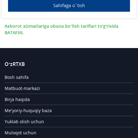
Sahifaga o`tish
Axborot xizmatlariga obuna bo‘lish tariflari to'g'risida
BATAFSIL
O‘zRTXB
Bosh sahifa
Matbuot-markazi
Birja haqida
Me'yoriy-huquqiy baza
Yuklab olish uchun
Muloqot uchun