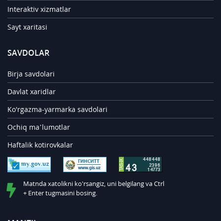
Interaktiv xizmatlar
Sayt xaritasi
SAVDOLAR
Birja savdolari
Davlat xaridlar
Ko'rgazma-yarmarka savdolari
Ochiq ma’lumotlar
Haftalik kotirovkalar
Matnda xatolikni ko'rsangiz, uni belgilang va Ctrl
+ Enter tugmasini bosing.