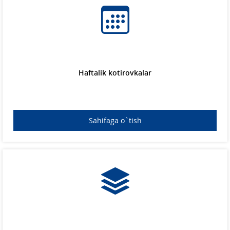
Haftalik kotirovkalar
Sahifaga o`tish