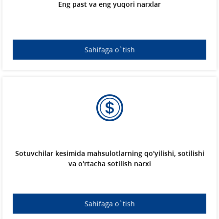
Eng past va eng yuqori narxlar
Sahifaga o`tish
Sotuvchilar kesimida mahsulotlarning qo'yilishi, sotilishi
va o'rtacha sotilish narxi
Sahifaga o`tish