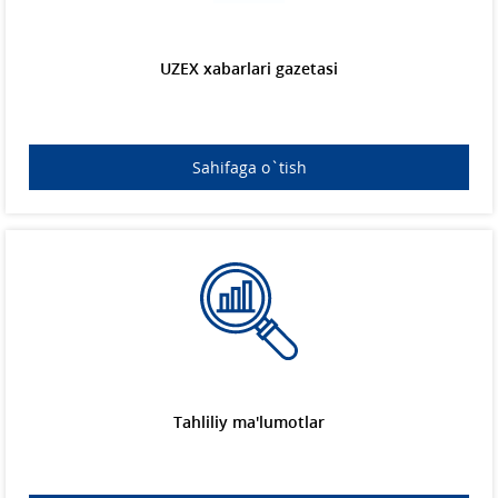
UZEX xabarlari gazetasi
Sahifaga o`tish
Tahliliy ma'lumotlar