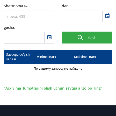
Shartnoma №
dan:
event
gacha:
event
Izlash
Savdoga qo'yish
Minimal narx
Maksimal narx
sanasi
По вашему запросу не найдено
"Arxiv ma`lumotlarini olish uchun saytga a`zo bo`ling"