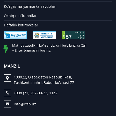
Ko'rgazma-yarmarka savdolari
Ochiq ma’lumotlar
Haftalik kotirovkalar
Matnda xatolikni ko'rsangiz, uni belgilang va Ctrl
+ Enter tugmasini bosing.
MANZIL
100022, O'zbekiston Respublikasi,
Toshkent shahri, Bobur ko'chasi 77
+998 (71) 207-00-33, 1162
info@rtsb.uz