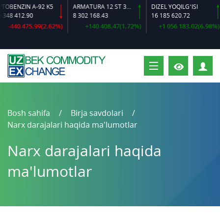
OBENZIN A-92 K5
ARMATURA 12 ST 35 GS O‘LCHAMLI
DIZEL YOQILG‘ISI
48 412.90
8 302 168.43
16 185 620.72
-440 475.99(2.62%)
+140 408.47(1.72%)
+1 056 183.02(6.98%)
S
Bosh sahifa
Birja savdolari
Narx darajalari haqida ma'lumotlar
Narx darajalari haqida
ma'lumotlar