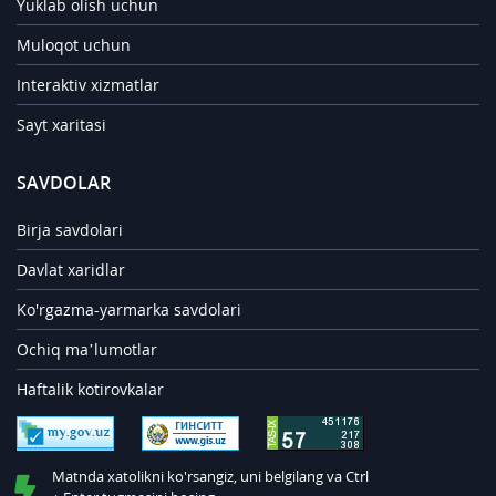
Yuklab olish uchun
Muloqot uchun
Interaktiv xizmatlar
Sayt xaritasi
SAVDOLAR
Birja savdolari
Davlat xaridlar
Ko'rgazma-yarmarka savdolari
Ochiq ma’lumotlar
Haftalik kotirovkalar
Matnda xatolikni ko'rsangiz, uni belgilang va Ctrl