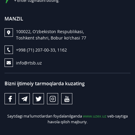
+ Enter tugmasini bosing.
MANZIL
100022, O'zbekiston Respublikasi,
Toshkent shahri, Bobur ko'chasi 77
+998 (71) 207-00-33, 1162
info@rtsb.uz
Bizni ijtimoiy tarmoqlarda kuzating
Saytdagi ma'lumotlardan foydalanilganda
www.uzex.uz
veb-saytiga
havola qilish majburiy.