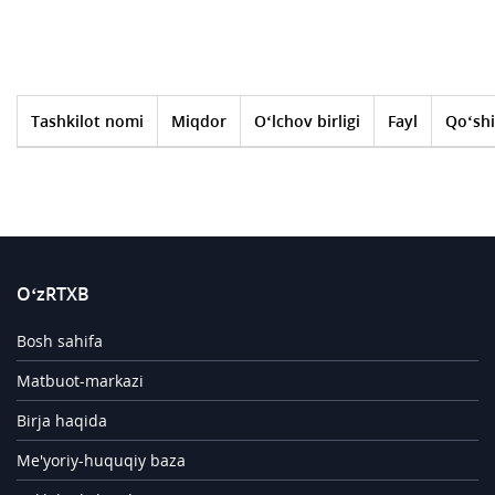
Tashkilot nomi
Miqdor
O‘lchov birligi
Fayl
Qo‘shi
O‘zRTXB
Bosh sahifa
Matbuot-markazi
Birja haqida
Me'yoriy-huquqiy baza