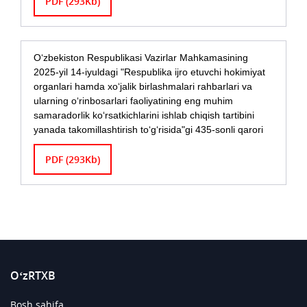
PDF (293Kb)
О‘zbekiston Respublikasi Vazirlar Mahkamasining
2025-yil 14-iyuldagi "Respublika ijro etuvchi hokimiyat
organlari hamda xо‘jalik birlashmalari rahbarlari va
ularning о‘rinbosarlari faoliyatining eng muhim
samaradorlik kо‘rsatkichlarini ishlab chiqish tartibini
yanada takomillashtirish tо‘g‘risida"gi 435-sonli qarori
PDF (293Kb)
O‘zRTXB
Bosh sahifa