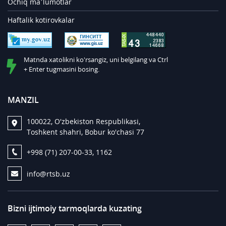
Ochiq ma’lumotlar
Haftalik kotirovkalar
Matnda xatolikni ko'rsangiz, uni belgilang va Ctrl
+ Enter tugmasini bosing.
MANZIL
100022, O'zbekiston Respublikasi,
Toshkent shahri, Bobur ko'chasi 77
+998 (71) 207-00-33, 1162
info@rtsb.uz
Bizni ijtimoiy tarmoqlarda kuzating