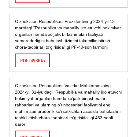
О‘zbekiston Respublikasi Prezidentining 2024-yil 13-
martdagi "Respublika va mahalliy ijro etuvchi hokimiyat
organlari hamda xо‘jalik birlashmalari faoliyati
samaradorligini baholash tizimini takomillashtirish
chora-tadbirlari tо‘g‘risida" gi PF-49-son farmoni
PDF (493Kb)
О‘zbekiston Respublikasi Vazirlar Mahkamasining
2024-yil 31-iyuldagi "Respublika va mahalliy ijro etuvchi
hokimiyat organlari hamda xо‘jalik birlashmalari
rahbarlari va ularning о‘rinbosarlari faoliyatini eng
muhim samaradorlik kо‘rsatkichlari asosida baholashni
tashkil etish chora-tadbirlari tо‘g‘risida" gi 463-sonli
qarori