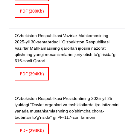
PDF (200Kb)
O‘zbekiston Respublikasi Vazirlar Mahkamasining
2025-yil 30-sentabrdagi “O‘zbekiston Respublikasi
Vazirlar Mahkamasining qarorlari ijrosini nazorat
qilishning yangi mexanizmlarini joriy etish to‘g‘risida”gi
616-sonli Qarori
PDF (294Kb)
О‘zbekiston Respublikasi Prezidentining 2025-yil 25-
iyuldagi "Davlat organlari va tashkilotlarda ijro intizomini
yanada mustahkamlashning qо‘shimcha chora-
tadbirlari tо‘g‘risida" gi PF-117-son farmoni
PDF (293Kb)