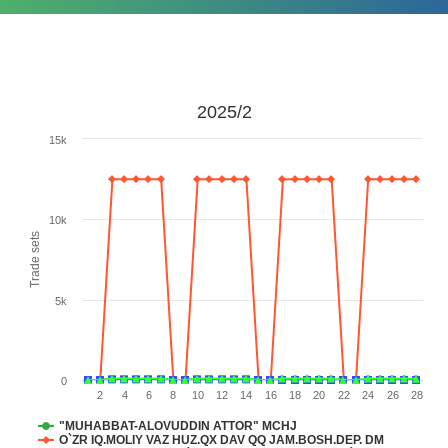
2025/2
15k
10k
Trade sets
5k
0
2
4
6
8
10
12
14
16
18
20
22
24
26
28
"MUHABBAT-ALOVUDDIN ATTOR" MCHJ
O`ZR IQ.MOLIY VAZ HUZ.QX DAV QQ JAM.BOSH.DEP. DM