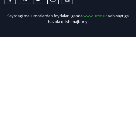
Saytdagi ma'lumotlardan foydalanilganda
www.uzex.uz
veb-saytiga
havola qilish majburiy.