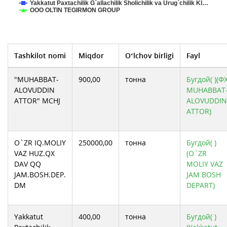
Yakkatut Paxtachilik G`allachilik Sholichilik va Urug`chilik Kl…
ООО OLTIN TEGIRMON GROUP
Tashkilot nomi
Miqdor
O‘lchov birligi
Fayl
"MUHABBAT-
900,00
тонна
Бугдой( )(Ф
ALOVUDDIN
MUHABBAT
ATTOR" MCHJ
ALOVUDDIN
ATTOR)
O`ZR IQ.MOLIY
250000,00
тонна
Бугдой( )
VAZ HUZ.QX
(O`ZR
DAV QQ
MOLIY VAZ
JAM.BOSH.DEP.
JAM BOSH
DM
DEPART)
Yakkatut
400,00
тонна
Бугдой( )