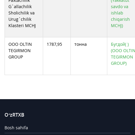
Paxtachilik
(Yakkatut
G`allachilik
savdo va
Sholichilik va
ishlab
Urug`chilik
chiqarish
Klasteri MCHJ
MCHJ)
ООО OLTIN
1787,95
тонна
Бугдой( )
TEGIRMON
(ООО OLTI
GROUP
TEGIRMON
GROUP)
O‘zRTXB
Bosh sahifa