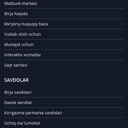
Matbuot-markazi
Birja haqida
Me'yoriy-huquqiy baza
Yuklab olish uchun
Muloqot uchun
Interaktiv xizmatlar
Sayt xaritasi
SAVDOLAR
Birja savdolari
Davlat xaridlar
Ko'rgazma-yarmarka savdolari
Ochiq ma’lumotlar