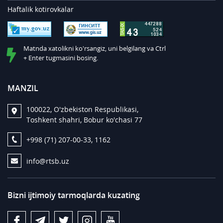
Haftalik kotirovkalar
Matnda xatolikni ko'rsangiz, uni belgilang va Ctrl
+ Enter tugmasini bosing.
MANZIL
100022, O'zbekiston Respublikasi,
Toshkent shahri, Bobur ko'chasi 77
+998 (71) 207-00-33, 1162
info@rtsb.uz
Bizni ijtimoiy tarmoqlarda kuzating