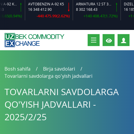
AVTOBENZIN A-92 K2-L
AVTOBENZIN A-92 K5
ARMATURA 12 ST 35 GS O‘LCHAMLI
DIZEL YOQ
16 348 412.90
8 302 168.43
16 185 62
5(0.94%)
-440 475.99(2.62%)
+140 408.47(1.72%)
+1 056 
S
Bosh sahifa
Birja savdolari
Tovarlarni savdolarga qo'yish jadvallari
TOVARLARNI SAVDOLARGA
QO'YISH JADVALLARI -
2025/2/25