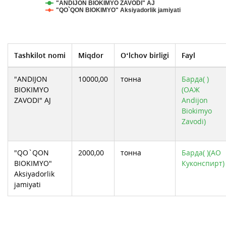
"ANDIJON BIOKIMYO ZAVODI" AJ
"QO`QON BIOKIMYO" Aksiyadorlik jamiyati
Tashkilot nomi
Miqdor
O‘lchov birligi
Fayl
"ANDIJON
10000,00
тонна
Барда( )
BIOKIMYO
(ОАЖ
ZAVODI" AJ
Andijon
Biokimyo
Zavodi)
"QO`QON
2000,00
тонна
Барда( )(АО
BIOKIMYO"
Куконспирт)
Aksiyadorlik
jamiyati