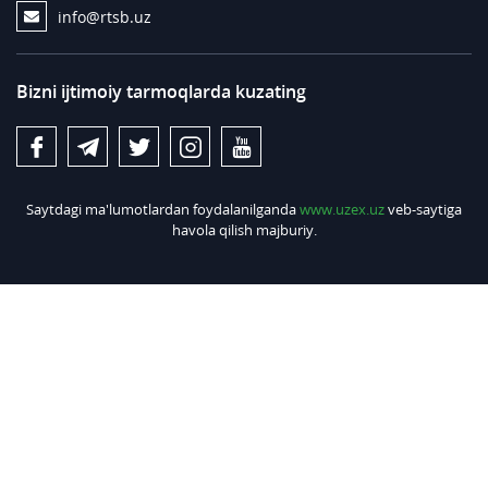
info@rtsb.uz
Bizni ijtimoiy tarmoqlarda kuzating
Saytdagi ma'lumotlardan foydalanilganda
www.uzex.uz
veb-saytiga
havola qilish majburiy.