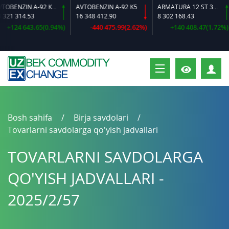
AVTOBENZIN A-92 K2-L
AVTOBENZIN A-92 K5
ARMATURA 12 ST 35 GS O‘LCHAMLI
1 314.53
16 348 412.90
8 302 168.43
124 643.65(0.94%)
-440 475.99(2.62%)
+140 408.47(1.72%)
S
Bosh sahifa
Birja savdolari
Tovarlarni savdolarga qo'yish jadvallari
TOVARLARNI SAVDOLARGA
QO'YISH JADVALLARI -
2025/2/57