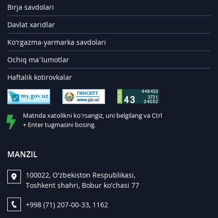
Birja savdolari
Davlat xaridlar
Ko'rgazma-yarmarka savdolari
Ochiq ma’lumotlar
Haftalik kotirovkalar
Matnda xatolikni ko'rsangiz, uni belgilang va Ctrl
+ Enter tugmasini bosing.
MANZIL
100022, O'zbekiston Respublikasi,
Toshkent shahri, Bobur ko'chasi 77
+998 (71) 207-00-33, 1162