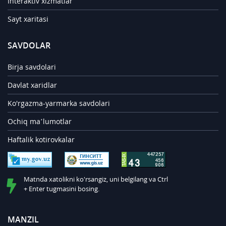
Interaktiv xizmatlar
Sayt xaritasi
SAVDOLAR
Birja savdolari
Davlat xaridlar
Ko'rgazma-yarmarka savdolari
Ochiq ma’lumotlar
Haftalik kotirovkalar
Matnda xatolikni ko'rsangiz, uni belgilang va Ctrl
+ Enter tugmasini bosing.
MANZIL