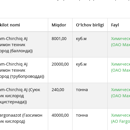
kilot nomi
Miqdor
O‘lchov birligi
Fayl
m-Chirchiq AJ
8001,00
куб.м
Химическ
симон техник
(ОАО Max
ород (баллонда))
m-Chirchiq AJ
20000,00
куб.м
Химическ
симон техник
(ОАО Max
ород (трубопроводда))
m-Chirchiq AJ (Суюк
240,00
тонна
Химическ
ик кислород
(ОАО Max
оцистернада))
argonaazot (Газсимон
40000,00
тонна
Химическ
ик кислород)
(АО Fargo