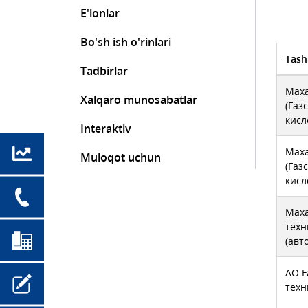
E'lonlar
Bo'sh ish o'rinlari
Tash
Tadbirlar
Maxa
Xalqaro munosabatlar
(Газ
кисл
Interaktiv
Maxa
Muloqot uchun
(Газ
кисл
Maxa
техн
(авт
АО F
техн