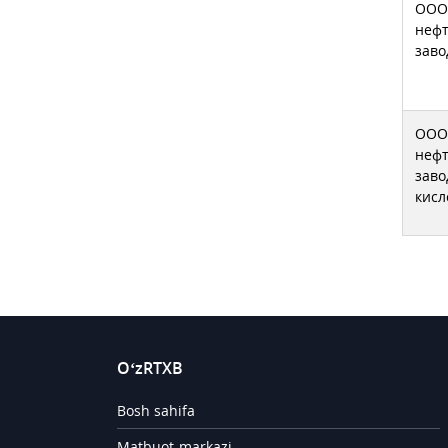
ООО 
неф
заво
ООО 
неф
заво
кисл
O‘zRTXB
Bosh sahifa
Matbuot-markazi