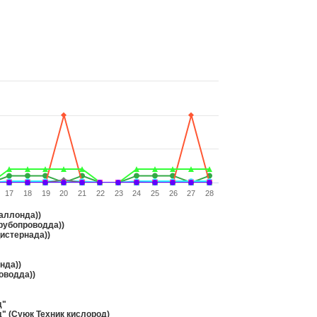
17
18
19
20
21
22
23
24
25
26
27
28
аллонда))
трубопроводда))
истернада))
нда))
оводда))
д"
 (Суюк Техник кислород)