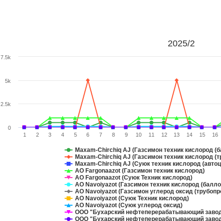
2025/2
7.5k
5k
2.5k
0
1
2
3
4
5
6
7
8
9
10
11
12
13
14
15
16
Maxam-Chirchiq AJ (Газсимон техник кислород (б
Maxam-Chirchiq AJ (Газсимон техник кислород (
Maxam-Chirchiq AJ (Суюк техник кислород (автоц
АО Fargonaazot (Газсимон техник кислород)
АО Fargonaazot (Суюк Техник кислород)
АО Navoiyazot (Газсимон техник кислород (балло
АО Navoiyazot (Газсимон углерод оксид (трубопр
АО Navoiyazot (Суюк Техник кислород)
АО Navoiyazot (Суюк углерод оксид)
ООО "Бухарский нефтеперерабатывающий заво
ООО "Бухарский нефтеперерабатывающий завод"