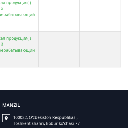
ая продукция( )
ий
рерабатывающий
ая продукция( )
ий
рерабатывающий
MANZIL
100022, O'zbekiston Respublikasi,
Toshkent shahri, Bobur ko'chasi 77