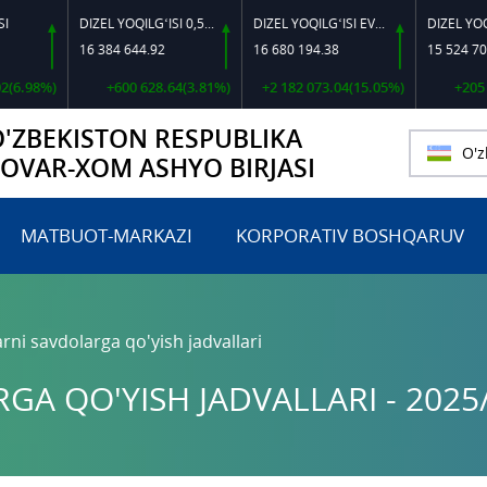
DIZEL YOQILG‘ISI 0,5-40
DIZEL YOQILG‘ISI EVRO L-K-4
16 384 644.92
16 680 194.38
15 524 702.56
%)
+600 628.64(3.81%)
+2 182 073.04(15.05%)
+205 689.71
O'ZBEKISTON RESPUBLIKA
O'z
TOVAR-XOM ASHYO BIRJASI
MATBUOT-MARKAZI
KORPORATIV BOSHQARUV
rni savdolarga qo'yish jadvallari
A QO'YISH JADVALLARI - 2025