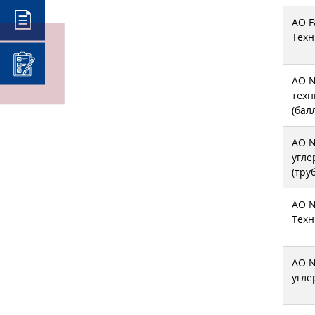
АО F
Техн
АО N
техн
(бал
АО N
угле
(тру
АО N
Техн
АО N
угле