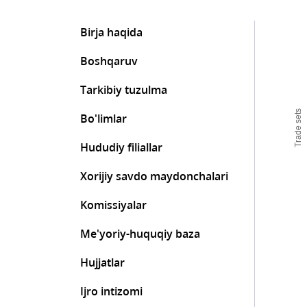
Birja haqida
Boshqaruv
Tarkibiy tuzulma
Trade sets
Bo'limlar
Hududiy filiallar
Xorijiy savdo maydonchalari
Komissiyalar
Me'yoriy-huquqiy baza
Hujjatlar
Ijro intizomi