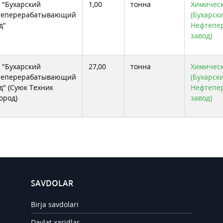
"Бухарский
1,00
тонна
Химическ
теперерабатывающий
(Бухарск
д"
Нефтепе
завод)
"Бухарский
27,00
тонна
Химическ
теперерабатывающий
(Бухарск
д" (Суюк Техник
Нефтепе
ород)
завод)
SAVDOLAR
Birja savdolari
Davlat xaridlar