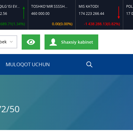
DIZEL YOQILG‘ISI EVRO-L II K-4 SSDF
TOSHKO‘MIR SSSSH-13
MIS KATODI
POLIPROPIL
460 000.00
174 223 266.44
17 000 000.
(1.34%)
0.00(0.00%)
-1 438 288.13(0.82%)
bek
Shaxsiy kabinet
MULOQOT UCHUN
/2/50