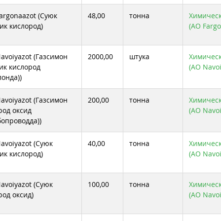
argonaazot (Суюк
48,00
тонна
Химическ
ик кислород)
(АО Fargo
avoiyazot (Газсимон
2000,00
штука
Химическ
ик кислород
(АО Navoi
лонда))
avoiyazot (Газсимон
200,00
тонна
Химическ
род оксид
(АО Navoi
бопроводда))
avoiyazot (Суюк
40,00
тонна
Химическ
ик кислород)
(АО Navoi
avoiyazot (Суюк
100,00
тонна
Химическ
род оксид)
(АО Navoi