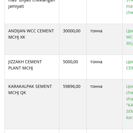
jamiyati
mas
che
ANDIJAN WCC CEMENT
30000,00
тонна
Цем
MCHJ XK
WC
XK)
JIZZAKH CEMENT
5000,00
тонна
Цем
PLANT MCHJ
CE
KARAKALPAK SEMENT
59896,00
тонна
Цем
MCHJ QK
che
sha
"K
SEM
kor