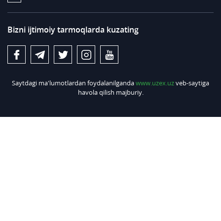
Bizni ijtimoiy tarmoqlarda kuzating
Saytdagi ma'lumotlardan foydalanilganda
www.uzex.uz
veb-saytiga
havola qilish majburiy.