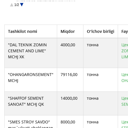
SHEROBOD SEMENT ZAVODI MCHJ
1/2
TOSHKENT CONCH CEMENT MCHJ QK
АО Бекабадцемент
Жомбой Яшил Чироклари МЧЖ
ИП ООО "CHINA ENERGY INTERNATIONAL GROUP SAMAR…
ООО QARSHI CONCH CEMENT
ООО ИП HUAXIN CEMENT JIZZAKH
СП ООО "Farg’ona Yasin Qurilish Mollari"
Tashkilot nomi
Miqdor
O‘lchov birligi
Fay
"DAL TEKNIK ZOMIN
4000,00
тонна
Цем
CEMENT AND LIME"
ZO
MCHJ XK
LI
"OHANGARONSEMENT"
79116,00
тонна
Це
MCHJ
OH
"SHAFFOF SEMENT
14000,00
тонна
Цем
SANOAT" MCHJ QK
SE
"SMES STROY SAVDO"
8000,00
тонна
Цем
mas`uliyati cheklangan
ST