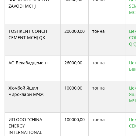
ZAVODI MCHJ
SE
MC
TOSHKENT CONCH
200000,00
тонна
Це
CEMENT MCHJ QK
CO
QK
АО Бекабадцемент
26000,00
тонна
Цем
Бе
Жомбой Яшил
10000,00
тонна
Це
Чироклари МЧЖ
Яш
МЧ
ИП ООО "CHINA
100000,00
тонна
Це
ENERGY
CE
INTERNATIONAL