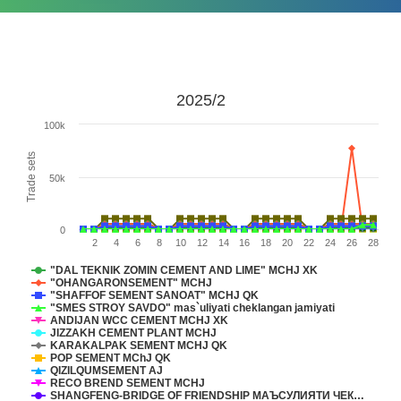
2025/2
100k
Trade sets
50k
0
2
4
6
8
10
12
14
16
18
20
22
24
26
28
"DAL TEKNIK ZOMIN CEMENT AND LIME" MCHJ XK
"OHANGARONSEMENT" MCHJ
"SHAFFOF SEMENT SANOAT" MCHJ QK
"SMES STROY SAVDO" mas`uliyati cheklangan jamiyati
ANDIJAN WCC CEMENT MCHJ XK
JIZZAKH CEMENT PLANT MCHJ
KARAKALPAK SEMENT MCHJ QK
POP SEMENT MChJ QK
QIZILQUMSEMENT АJ
RECO BREND SEMENT MCHJ
SHANGFENG-BRIDGE OF FRIENDSHIP МАЪСУЛИЯТИ ЧЕК…