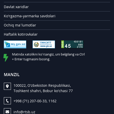
Davlat xaridlar
Ko'rgazma-yarmarka savdolari
Ochiq ma’lumotlar
Haftalik kotirovkalar
Matnda xatolikni ko'rsangiz, uni belgilang va Ctrl
+ Enter tugmasini bosing.
MANZIL
100022, O'zbekiston Respublikasi,
Toshkent shahri, Bobur ko'chasi 77
+998 (71) 207-00-33, 1162
info@rtsb.uz