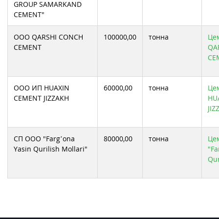
GROUP SAMARKAND
CEMENT"
ООО QARSHI CONCH
100000,00
тонна
Це
CEMENT
QA
CE
ООО ИП HUAXIN
60000,00
тонна
Це
CEMENT JIZZAKH
HU
JIZ
СП ООО "Farg’ona
80000,00
тонна
Це
Yasin Qurilish Mollari"
"Fa
Qur