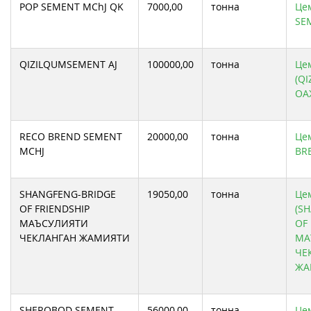
POP SEMENT MChJ QK
7000,00
тонна
Цем
SE
QIZILQUMSEMENT АJ
100000,00
тонна
Цем
(Q
ОА
RECO BREND SEMENT
20000,00
тонна
Цем
MCHJ
BR
SHANGFENG-BRIDGE
19050,00
тонна
Цем
OF FRIENDSHIP
(S
МАЪСУЛИЯТИ
OF
ЧЕКЛАНГАН ЖАМИЯТИ
МА
ЧЕ
ЖА
SHEROBOD SEMENT
56000,00
тонна
Це