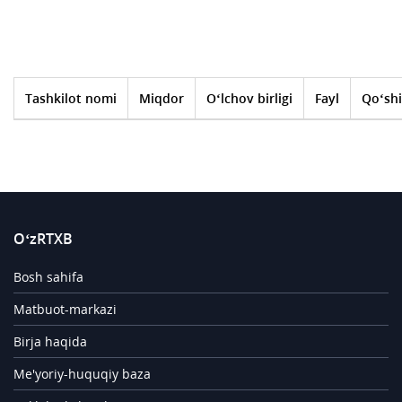
Tashkilot nomi
Miqdor
O‘lchov birligi
Fayl
Qo‘shi
O‘zRTXB
Bosh sahifa
Matbuot-markazi
Birja haqida
Me'yoriy-huquqiy baza