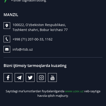
+ Enter tugmasini bosing.
MANZIL
100022, O'zbekiston Respublikasi,
Toshkent shahri, Bobur ko'chasi 77
+998 (71) 207-00-33, 1162
info@rtsb.uz
Bizni ijtimoiy tarmoqlarda kuzating
Saytdagi ma'lumotlardan foydalanilganda
www.uzex.uz
veb-saytiga
havola qilish majburiy.