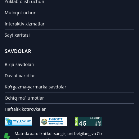
Yuklab olish uchun
Muloqot uchun
Interaktiv xizmatlar
Sayt xaritasi
SAVDOLAR
Birja savdolari
Davlat xaridlar
Ko'rgazma-yarmarka savdolari
Ochiq ma’lumotlar
Haftalik kotirovkalar
Matnda xatolikni ko'rsangiz, uni belgilang va Ctrl