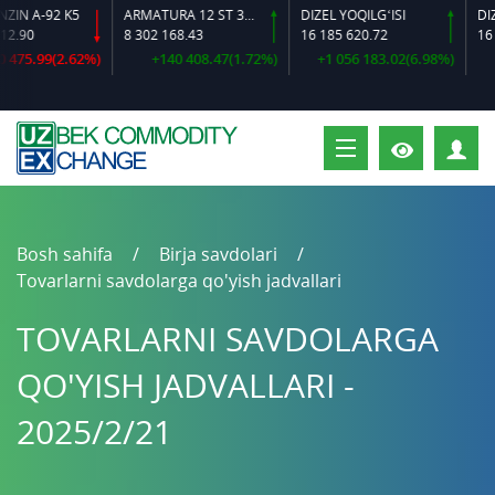
N A-92 K5
ARMATURA 12 ST 35 GS O‘LCHAMLI
DIZEL YOQILG‘ISI
.90
8 302 168.43
16 185 620.72
16 38
475.99(2.62%)
+140 408.47(1.72%)
+1 056 183.02(6.98%)
S
Bosh sahifa
Birja savdolari
Tovarlarni savdolarga qo'yish jadvallari
TOVARLARNI SAVDOLARGA
QO'YISH JADVALLARI -
2025/2/21