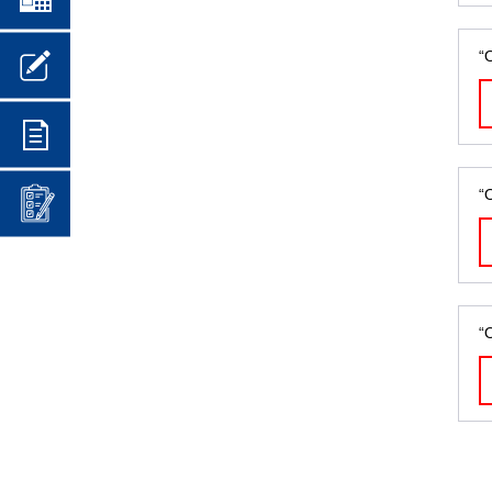
“
“
“