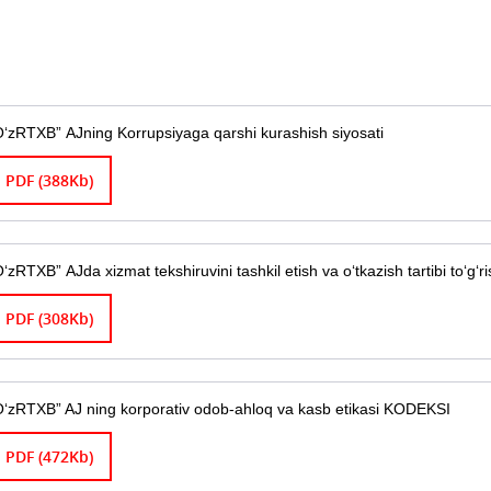
O‘zRTXB” AJning Korrupsiyaga qarshi kurashish siyosati
PDF (388Kb)
O‘zRTXB” AJda xizmat tekshiruvini tashkil etish va o‘tkazish tartibi to‘g
PDF (308Kb)
O‘zRTXB” AJ ning korporativ odob-ahloq va kasb etikasi KODEKSI
PDF (472Kb)