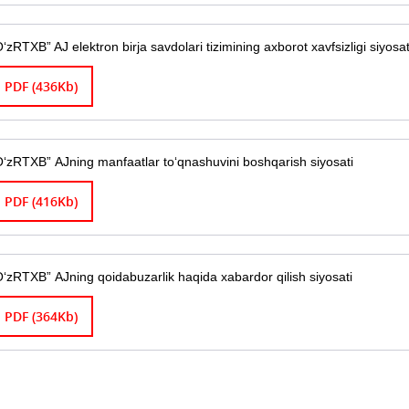
O‘zRTXB” AJ elektron birja savdolari tizimining axborot xavfsizligi siyosa
PDF (436Kb)
O‘zRTXB” AJning manfaatlar to‘qnashuvini boshqarish siyosati
PDF (416Kb)
O‘zRTXB” AJning qoidabuzarlik haqida xabardor qilish siyosati
PDF (364Kb)