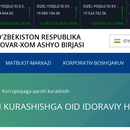
DIZEL YOQILG‘ISI 0,5-40
DIZEL YOQILG‘ISI EVRO L-K-4
DIZEL YOQILG‘ISI EVRO-L II K-4 SSDF
92
16 680 194.38
15 524 702.56
460 00
8.64(3.81%)
+2 182 073.04(15.05%)
+205 689.71(1.34%)
O'ZBEKISTON RESPUBLIKA
O'z
TOVAR-XOM ASHYO BIRJASI
MATBUOT-MARKAZI
KORPORATIV BOSHQARUV
Korrupsiyaga qarshi kurashish
 KURASHISHGA OID IDORAVIY H