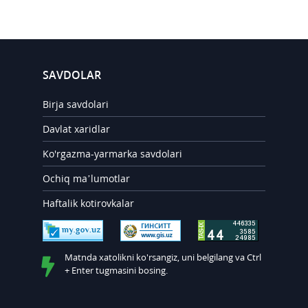
SAVDOLAR
Birja savdolari
Davlat xaridlar
Ko'rgazma-yarmarka savdolari
Ochiq ma’lumotlar
Haftalik kotirovkalar
Matnda xatolikni ko'rsangiz, uni belgilang va Ctrl
+ Enter tugmasini bosing.