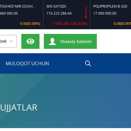
TOSHKO‘MIR SSSSH-13
MIS KATODI
POLIPROPILEN B-320
0.00
174 223 266.44
17 000 000.00
0.00(0.00%)
-1 438 288.13(0.82%)
0.00(0.00%)
bek
Shaxsiy kabinet
MULOQOT UCHUN
UJJATLAR