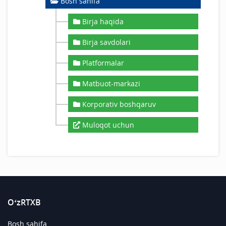
Bosh sahifa
Birja haqida
Birja savdolari
Platformalar
Matbuot-markazi
Korporativ boshqaruv
Muloqot uchun
O‘zRTXB
Bosh sahifa