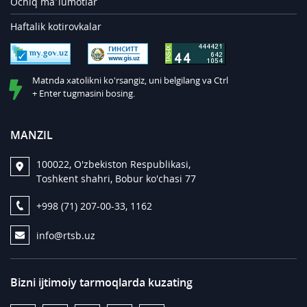
Ochiq ma’lumotlar
Haftalik kotirovkalar
Matnda xatolikni ko'rsangiz, uni belgilang va Ctrl
+ Enter tugmasini bosing.
MANZIL
100022, O'zbekiston Respublikasi,
Toshkent shahri, Bobur ko'chasi 77
+998 (71) 207-00-33, 1162
info@rtsb.uz
Bizni ijtimoiy tarmoqlarda kuzating