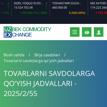
DIZEL YOQILG‘ISI EVRO-L II K-4 SSDF
TOSHKO‘MIR SSSSH-13
MIS KATODI
15 524 702.56
460 000.00
174 223 266.44
5%)
+205 689.71(1.34%)
0.00(0.00%)
-1 438 288.1
S
Bosh sahifa
Birja savdolari
Tovarlarni savdolarga qo'yish jadvallari
TOVARLARNI SAVDOLARGA
QO'YISH JADVALLARI -
2025/2/55