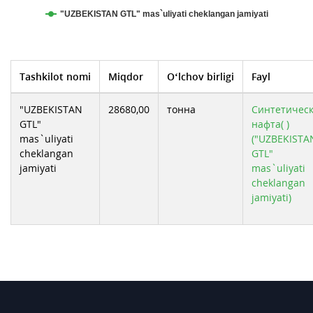
"UZBEKISTAN GTL" mas`uliyati cheklangan jamiyati
Tashkilot nomi
Miqdor
O‘lchov birligi
Fayl
"UZBEKISTAN
28680,00
тонна
Cинтетичес
GTL"
нафта( )
mas`uliyati
("UZBEKISTA
cheklangan
GTL"
jamiyati
mas`uliyati
cheklangan
jamiyati)