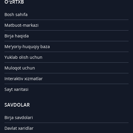
O‘zRTXB
Bosh sahifa
Matbuot-markazi
Birja haqida
Me'yoriy-huquqiy baza
Yuklab olish uchun
Muloqot uchun
Interaktiv xizmatlar
Sayt xaritasi
SAVDOLAR
Birja savdolari
Davlat xaridlar