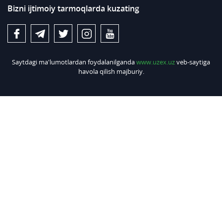
Bizni ijtimoiy tarmoqlarda kuzating
Saytdagi ma'lumotlardan foydalanilganda
www.uzex.uz
veb-saytiga
havola qilish majburiy.