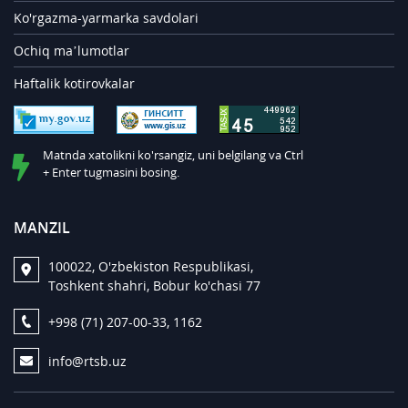
Ko'rgazma-yarmarka savdolari
Ochiq ma’lumotlar
Haftalik kotirovkalar
Matnda xatolikni ko'rsangiz, uni belgilang va Ctrl
+ Enter tugmasini bosing.
MANZIL
100022, O'zbekiston Respublikasi,
Toshkent shahri, Bobur ko'chasi 77
+998 (71) 207-00-33, 1162
info@rtsb.uz