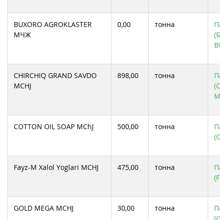
BUXORO AGROKLASTER
0,00
тонна
П
МЧЖ
(
B
CHIRCHIQ GRAND SAVDO
898,00
тонна
П
MCHJ
(
M
COTTON OIL SOAP MChJ
500,00
тонна
П
(
Fayz-M Xalol Yoglari MCHJ
475,00
тонна
П
(
GOLD MEGA MCHJ
30,00
тонна
П
(