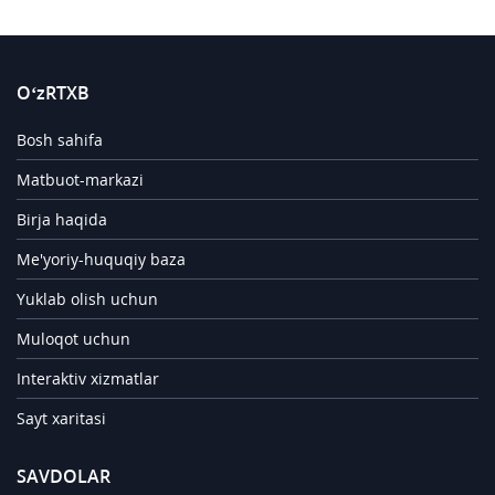
O‘zRTXB
Bosh sahifa
Matbuot-markazi
Birja haqida
Me'yoriy-huquqiy baza
Yuklab olish uchun
Muloqot uchun
Interaktiv xizmatlar
Sayt xaritasi
SAVDOLAR