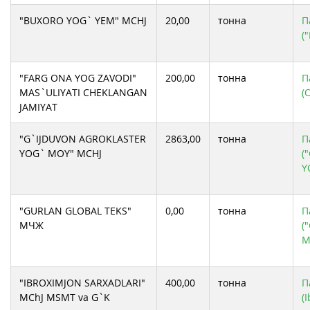
ООО KOSON YOG` KOMBINAT
ООО MUXAMMADALI SIFATLI YOG`LARI
"BUXORO YOG` YEM" MCHJ
20,00
тонна
П
ООО ZAMIN-AGRO OIL
(
СИФАТ САВДО ГРАНТ МЧЖ
СП ООО "SILVERLEAFE"
ХК Baxt-moy invest
ЧП CHUST BARAKA YOG` MOY
"FARG ONA YOG ZAVODI"
200,00
тонна
П
MAS`ULIYATI CHEKLANGAN
(
JAMIYAT
"G`IJDUVON AGROKLASTER
2863,00
тонна
П
YOG` MOY" MCHJ
(
Y
"GURLAN GLOBAL TEKS"
0,00
тонна
П
МЧЖ
(
М
"IBROXIMJON SARXADLARI"
400,00
тонна
П
MChJ MSMT va G`K
(