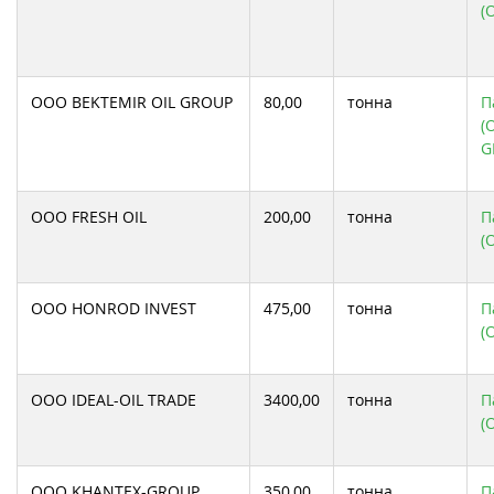
(
ООО BEKTEMIR OIL GROUP
80,00
тонна
П
(
G
ООО FRESH OIL
200,00
тонна
П
(
ООО HONROD INVEST
475,00
тонна
П
(
ООО IDEAL-OIL TRADE
3400,00
тонна
П
(
ООО KHANTEX-GROUP
350,00
тонна
П