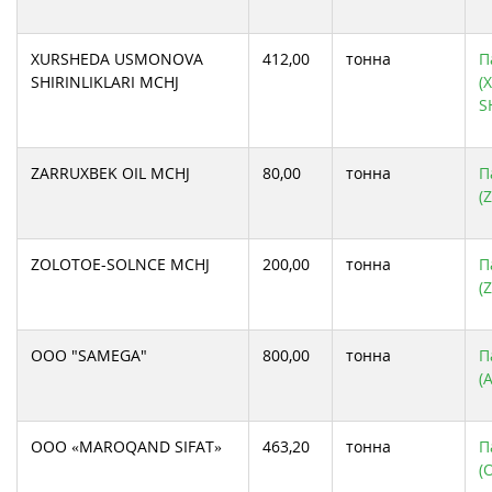
XURSHEDA USMONOVA
412,00
тонна
П
SHIRINLIKLARI MCHJ
(
S
ZARRUXBEK OIL MCHJ
80,00
тонна
П
(
ZOLOTOE-SOLNCE MCHJ
200,00
тонна
П
(
ООО "SAMEGA"
800,00
тонна
П
(
ООО «MAROQAND SIFAT»
463,20
тонна
П
(