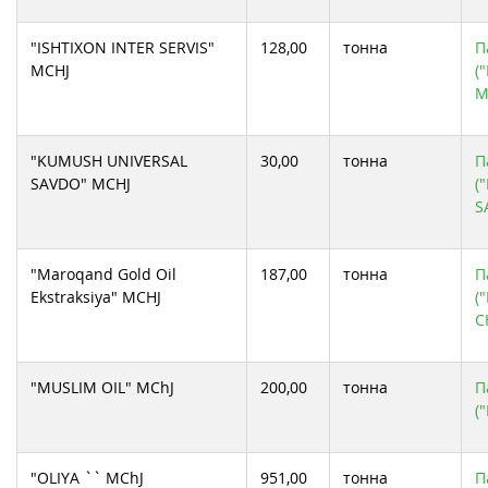
"ISHTIXON INTER SERVIS"
128,00
тонна
П
MCHJ
(
M
"KUMUSH UNIVERSAL
30,00
тонна
П
SAVDO" MCHJ
(
S
"Maroqand Gold Oil
187,00
тонна
П
Ekstraksiya" MCHJ
(
C
"MUSLIM OIL" MChJ
200,00
тонна
П
(
"OLIYA `` MChJ
951,00
тонна
П