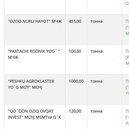
O
"OZOD NURLI HAYOT" МЧЖ
455,00
тонна
П
(
М
"PAXTACHI RODNIK YOG` "
100,00
тонна
П
МЧЖ
(
М
"PESHKU AGROKLASTER
1000,00
тонна
П
YO`G MOY" MCHJ
(
Y
"QO`QON OZIQ OVQAT
120,00
тонна
П
INVEST" MChJ MSMTva G`K
(
I