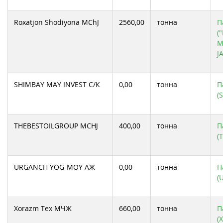
Roxatjon Shodiyona MChJ
2560,00
тонна
П
(
M
J
SHIMBAY MAY INVEST С/К
0,00
тонна
П
(
THEBESTOILGROUP MCHJ
400,00
тонна
П
(
URGANCH YOG-MOY АЖ
0,00
тонна
П
(
Xorazm Tex МЧЖ
660,00
тонна
П
(