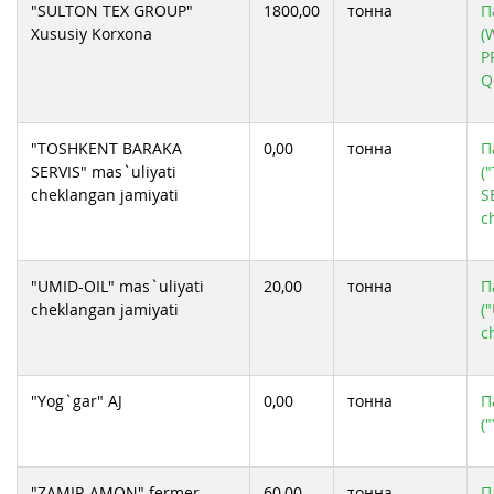
"SULTON TEX GROUP"
1800,00
тонна
П
Xususiy Korxona
(
P
Q
"TOSHKENT BARAKA
0,00
тонна
П
SERVIS" mas`uliyati
(
cheklangan jamiyati
S
c
"UMID-OIL" mas`uliyati
20,00
тонна
П
cheklangan jamiyati
(
c
"Yog`gar" AJ
0,00
тонна
П
(
"ZAMIR AMON" fermer
60,00
тонна
П