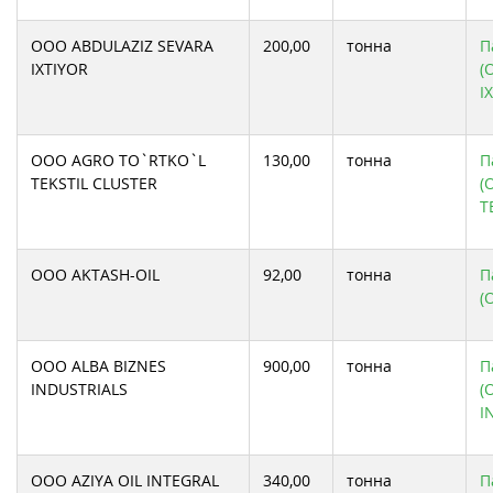
ООО ABDULAZIZ SEVARA
200,00
тонна
П
IXTIYOR
(
I
ООО AGRO TO`RTKO`L
130,00
тонна
П
TEKSTIL CLUSTER
(
T
ООО AKTASH-OIL
92,00
тонна
П
(
ООО ALBA BIZNES
900,00
тонна
П
INDUSTRIALS
(
I
ООО AZIYA OIL INTEGRAL
340,00
тонна
П