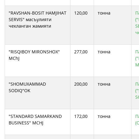
"RAVSHAN-BOSIT HAMJIHAT
120,00
тонна
П
SERVIS" масъулияти
(
чекланган жамияти
S
ч
"RISQIBOY MIRONSHOX"
277,00
тонна
П
MChJ
(
M
"SHOMUXAMMAD
200,00
тонна
П
SODIQ"OK
(
S
"STANDARD SAMARKAND
172,00
тонна
П
BUSINESS" MCHJ
(