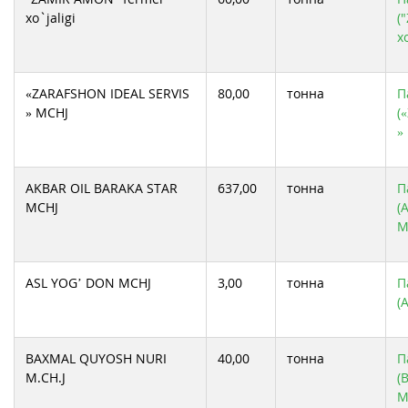
xo`jaligi
(
xo
«ZARAFSHON IDEAL SERVIS
80,00
тонна
П
» MCHJ
(
»
AKBAR OIL BARAKA STAR
637,00
тонна
П
MCHJ
(
M
ASL YOG’ DON MCHJ
3,00
тонна
П
(
BAXMAL QUYOSH NURI
40,00
тонна
П
M.CH.J
(
M