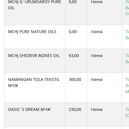
MCHJ G`URUMSAROY PURE
6,00
тонна
П
OIL
(
O
MCHJ PURE NATURE OILS
0,00
тонна
П
(
MCHJ SHEDEVR BIZNES OIL
63,00
тонна
П
(
NAMANGAN TOLA-TEKSTIL
300,00
тонна
П
МЧЖ
(
М
OASIS`S DREAM МЧЖ
230,00
тонна
П
(