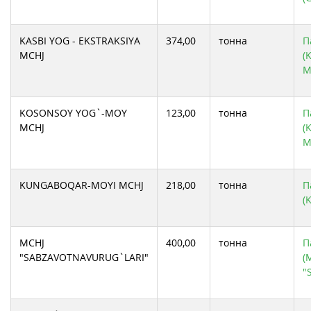
KASBI YOG - EKSTRAKSIYA
374,00
тонна
П
MCHJ
(
M
KOSONSOY YOG`-MOY
123,00
тонна
П
MCHJ
(
M
KUNGABOQAR-MOYI MCHJ
218,00
тонна
П
(
MCHJ
400,00
тонна
П
"SABZAVOTNAVURUG`LARI"
(
"