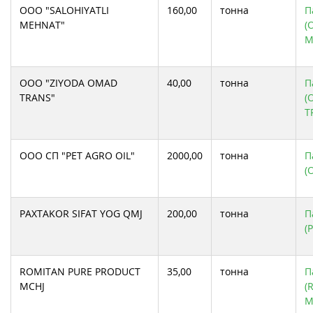
OOO "SALOHIYATLI
160,00
тонна
П
MEHNAT"
(
M
OOO "ZIYODA OMAD
40,00
тонна
П
TRANS"
(
T
OOO СП "PET AGRO OIL"
2000,00
тонна
П
(
PAXTAKOR SIFAT YOG QMJ
200,00
тонна
П
(
ROMITAN PURE PRODUCT
35,00
тонна
П
MCHJ
(
M