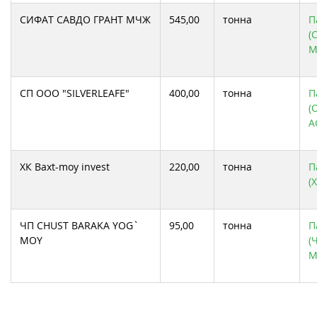
СИФАТ САВДО ГРАНТ МЧЖ
545,00
тонна
П
(
М
СП ООО "SILVERLEAFE"
400,00
тонна
П
(
A
ХК Baxt-moy invest
220,00
тонна
П
(
ЧП CHUST BARAKA YOG`
95,00
тонна
П
MOY
(
M