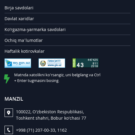
Birja savdolari
Davlat xaridlar
Ko'rgazma-yarmarka savdolari
Ochiq ma’lumotlar
Haftalik kotirovkalar
Matnda xatolikni ko'rsangiz, uni belgilang va Ctrl
+ Enter tugmasini bosing.
MANZIL
100022, O'zbekiston Respublikasi,
Toshkent shahri, Bobur ko'chasi 77
+998 (71) 207-00-33, 1162