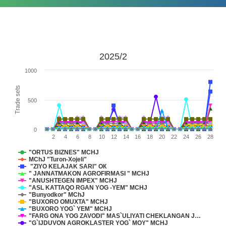
2025/2
1000
Trade sets
500
0
2
4
6
8
10
12
14
16
18
20
22
24
26
28
"ORTUS BIZNES" MCHJ
MChJ "Turon-Xojeli"
"ZIYO KELAJAK SARI" ОК
" JANNATMAKON AGROFIRMASI " MCHJ
"ANUSHTEGEN IMPEX" MCHJ
"ASL KATTAQO RGAN YOG -YEM" MCHJ
"Bunyodkor" MChJ
"BUXORO OMUXTA" MCHJ
"BUXORO YOG` YEM" MCHJ
"FARG ONA YOG ZAVODI" MAS`ULIYATI CHEKLANGAN J…
"G`IJDUVON AGROKLASTER YOG` MOY" MCHJ