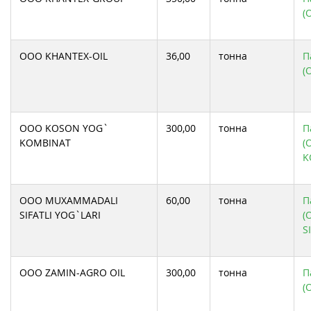
(
ООО KHANTEX-OIL
36,00
тонна
П
(
ООО KOSON YOG`
300,00
тонна
П
KOMBINAT
(
K
ООО MUXAMMADALI
60,00
тонна
П
SIFATLI YOG`LARI
(
S
ООО ZAMIN-AGRO OIL
300,00
тонна
П
(