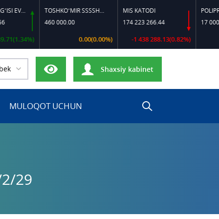
TOSHKO‘MIR SSSSH-13
MIS KATODI
POLIPROPILEN B-320
460 000.00
174 223 266.44
17 000 000.00
0.00(0.00%)
-1 438 288.13(0.82%)
0.00(0.
bek
Shaxsiy kabinet
MULOQOT UCHUN
/2/29