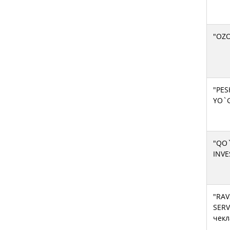
"OZ
"PE
YO`
"QO
INVE
"RAV
SERV
чекл