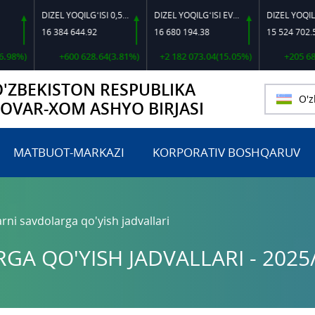
DIZEL YOQILG‘ISI 0,5-40
DIZEL YOQILG‘ISI EVRO L-K-4
DIZEL YOQILG‘ISI EVRO-L II K-4 SSDF
384 644.92
16 680 194.38
15 524 702.56
+600 628.64(3.81%)
+2 182 073.04(15.05%)
+205 689.71(1.34%)
O'ZBEKISTON RESPUBLIKA
O'z
TOVAR-XOM ASHYO BIRJASI
MATBUOT-MARKAZI
KORPORATIV BOSHQARUV
rni savdolarga qo'yish jadvallari
A QO'YISH JADVALLARI - 2025