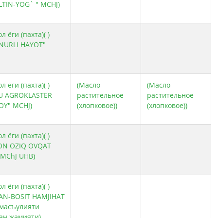
TIN-YOG` " MCHJ)
 ёги (пахта)( )
NURLI HAYOT"
 ёги (пахта)( )
(Масло
(Масло
KU AGROKLASTER
растительное
растительное
OY" MCHJ)
(хлопковое))
(хлопковое))
 ёги (пахта)( )
ON OZIQ OVQAT
 MChJ UHB)
 ёги (пахта)( )
AN-BOSIT HAMJIHAT
 масъулияти
ан жамияти)