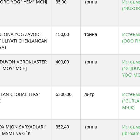
XORO YOG` YEM" MCHJ
35,00
тонна
Истеъмол
ООО ZAMIN-AGRO OIL
("BUXOR
СИФАТ САВДО ГРАНТ МЧЖ
СП ООО "SILVERLEAFE"
ХК Baxt-moy invest
ЧП CHUST BARAKA YOG` MOY
G ONA YOG ZAVODI"
150,00
тонна
Истеъмол
`ULIYATI CHEKLANGAN
(ООО FI
YAT
IJDUVON AGROKLASTER
400,00
тонна
Истеъмол
` MOY" MCHJ
("G'IJD
YOG' MO
LAN GLOBAL TEKS"
6300,00
литр
Истеъмол
Ж
("GURLA
МЧЖ)
OXIMJON SARXADLARI"
352,40
тонна
Истеъмол
 MSMT va G`K
(Ibroxim