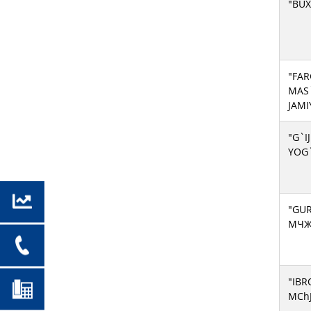
"BU
"FAR
MAS
JAMI
"G`
YOG
"GUR
МЧ
"IBR
MChJ