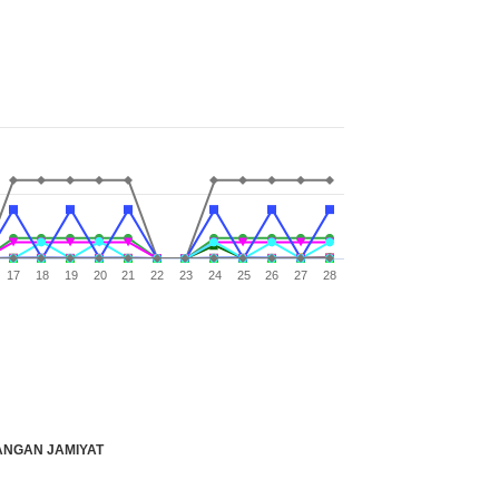
17
18
19
20
21
22
23
24
25
26
27
28
CHEKLANGAN JAMIYAT
K