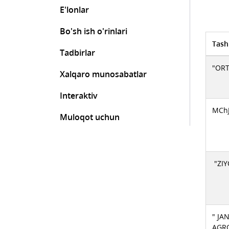
E'lonlar
Bo'sh ish o'rinlari
Tash
Tadbirlar
"ORT
Xalqaro munosabatlar
Interaktiv
MChJ
Muloqot uchun
"ZIY
" J
AGRO