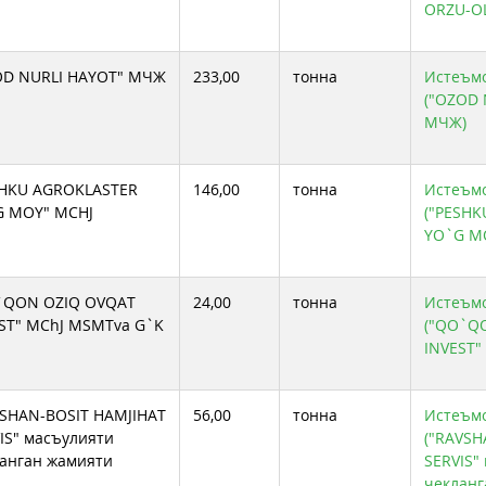
ORZU-OL
OD NURLI HAYOT" МЧЖ
233,00
тонна
Истеъмол
("OZOD 
МЧЖ)
SHKU AGROKLASTER
146,00
тонна
Истеъмол
G MOY" MCHJ
("PESH
YO`G M
`QON OZIQ OVQAT
24,00
тонна
Истеъмол
ST" MChJ MSMTva G`K
("QO`Q
INVEST"
SHAN-BOSIT HAMJIHAT
56,00
тонна
Истеъмол
IS" масъулияти
("RAVSH
анган жамияти
SERVIS"
чекланг