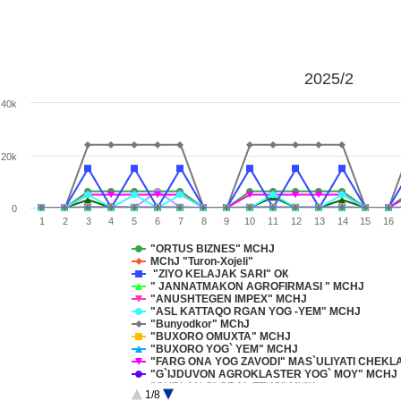
2025/2
40k
20k
0
1
2
3
4
5
6
7
8
9
10
11
12
13
14
15
16
"ORTUS BIZNES" MCHJ
MChJ "Turon-Xojeli"
"ZIYO KELAJAK SARI" ОК
" JANNATMAKON AGROFIRMASI " MCHJ
"ANUSHTEGEN IMPEX" MCHJ
"ASL KATTAQO RGAN YOG -YEM" MCHJ
"Bunyodkor" MChJ
"BUXORO OMUXTA" MCHJ
"BUXORO YOG` YEM" MCHJ
"FARG ONA YOG ZAVODI" MAS`ULIYATI 
"G`IJDUVON AGROKLASTER YOG` MOY" MCHJ
"GURLAN GLOBAL TEKS" МЧЖ
1/8
"IBROXIMJON SARXADLARI" MChJ MSMT va G`