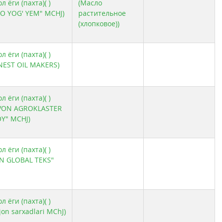
 ёги (пахта)( )
(Масло
O YOG' YEM" MCHJ)
растительное
(хлопковое))
 ёги (пахта)( )
NEST OIL MAKERS)
 ёги (пахта)( )
UVON AGROKLASTER
Y" MCHJ)
 ёги (пахта)( )
N GLOBAL TEKS"
 ёги (пахта)( )
jon sarxadlari MChJ)