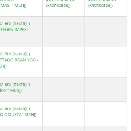
MASI " MCHJ)
(хлопковое))
(хлопковое))
 ёги (пахта)( )
TEGEN IMPEX"
 ёги (пахта)( )
ATTAQO RGAN YOG -
HJ)
 ёги (пахта)( )
dkor" MChJ)
 ёги (пахта)( )
RO OMUXTA" MCHJ)