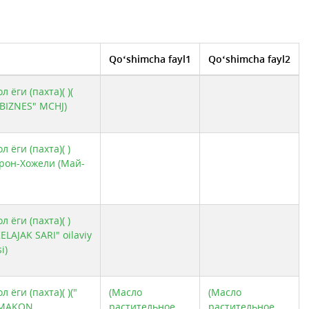
Qo‘shimcha fayl1
Qo‘shimcha fayl2
G`K
ти чекланган жамияти
 ёги (пахта)( )(
BIZNES" MCHJ)
ngan jamiyati
 ёги (пахта)( )
рон-Хожели (Май-
 ёги (пахта)( )
KELAJAK SARI" oilaviy
i)
 ёги (пахта)( )("
(Масло
(Масло
TMAKON
растительное
растительное