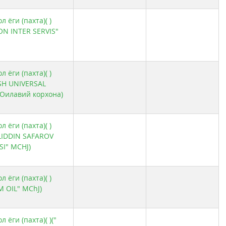
 ёги (пахта)( )
XON INTER SERVIS"
 ёги (пахта)( )
SH UNIVERSAL
Oилавий корхона)
 ёги (пахта)( )
LIDDIN SAFAROV
I" MCHJ)
 ёги (пахта)( )
M OIL" MChJ)
 ёги (пахта)( )("