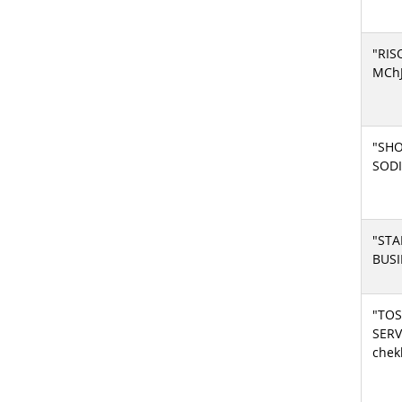
"RIS
MCh
"SH
SOD
"ST
BUSI
"TO
SERV
chek