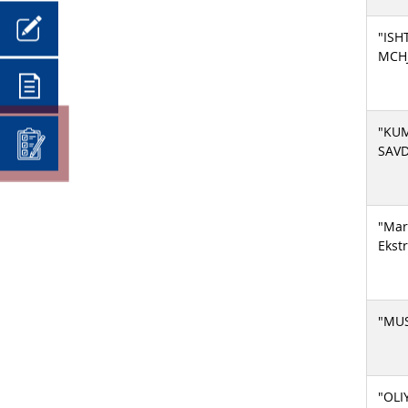
"ISH
MCH
"KU
SAV
"Mar
Ekst
"MUS
"OLI