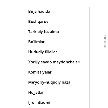
Birja haqida
Boshqaruv
Tarkibiy tuzulma
Trade sets
Bo'limlar
Hududiy filiallar
Xorijiy savdo maydonchalari
Komissiyalar
Me'yoriy-huquqiy baza
Hujjatlar
Ijro intizomi