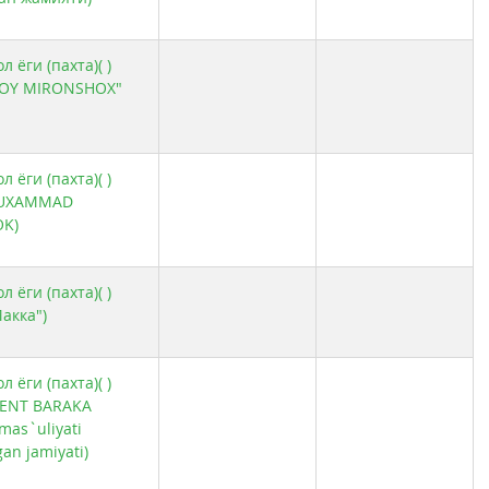
 ёги (пахта)( )
BOY MIRONSHOX"
 ёги (пахта)( )
MUXAMMAD
OK)
 ёги (пахта)( )
акка")
 ёги (пахта)( )
KENT BARAKA
mas`uliyati
an jamiyati)