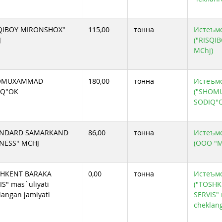
QIBOY MIRONSHOX"
115,00
тонна
Истеъмол
J
("RISQI
MChj)
OMUXAMMAD
180,00
тонна
Истеъмол
IQ"OK
("SHO
SODIQ"
ANDARD SAMARKAND
86,00
тонна
Истеъмол
NESS" MCHJ
(ООО "М
SHKENT BARAKA
0,00
тонна
Истеъмол
IS" mas`uliyati
("TOSH
langan jamiyati
SERVIS" 
cheklang