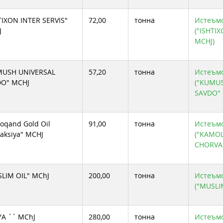
TIXON INTER SERVIS"
72,00
тонна
Истеъмол
J
("ISHTI
MCHJ)
MUSH UNIVERSAL
57,20
тонна
Истеъмол
DO" MCHJ
("KUMU
SAVDO" 
oqand Gold Oil
91,00
тонна
Истеъмол
raksiya" MCHJ
("KAMO
CHORVAS
LIM OIL" MChJ
200,00
тонна
Истеъмол
("MUSLI
YA `` MChJ
280,00
тонна
Истеъмол