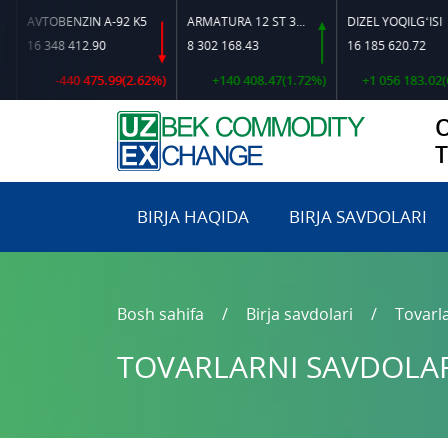
IN A-92 K5
ARMATURA 12 ST 35 GS O‘LCHAMLI
DIZEL YOQILG‘ISI
2.90
8 302 168.43
16 185 620.72
16 
 475.99(2.62%)
+140 408.47(1.72%)
+1 056 183.02(6.98%)
BIRJA HAQIDA
BIRJA SAVDOLARI
Bosh sahifa
Birja savdolari
Tovarla
TOVARLARNI SAVDOLARG