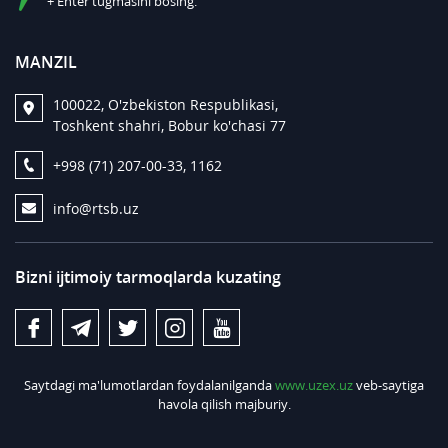
+ Enter tugmasini bosing.
MANZIL
100022, O'zbekiston Respublikasi,
Toshkent shahri, Bobur ko'chasi 77
+998 (71) 207-00-33, 1162
info@rtsb.uz
Bizni ijtimoiy tarmoqlarda kuzating
Saytdagi ma'lumotlardan foydalanilganda
www.uzex.uz
veb-saytiga
havola qilish majburiy.