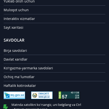
Yuklab olish uchun
Muloqot uchun
Interaktiv xizmatlar
Sayt xaritasi
SAVDOLAR
Birja savdolari
Davlat xaridlar
Ko'rgazma-yarmarka savdolari
Ochiq ma’lumotlar
Haftalik kotirovkalar
Matnda xatolikni ko'rsangiz, uni belgilang va Ctrl