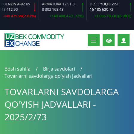
ENZIN A-92 K5
ARMATURA 12 ST 35 GS O‘LCHAMLI
DIZEL YOQILG‘ISI
 412.90
8 302 168.43
16 185 620.72
1
440 475.99(2.62%)
+140 408.47(1.72%)
+1 056 183.02(6.98%)
S
Bosh sahifa
Birja savdolari
Tovarlarni savdolarga qo'yish jadvallari
TOVARLARNI SAVDOLARGA
QO'YISH JADVALLARI -
2025/2/73