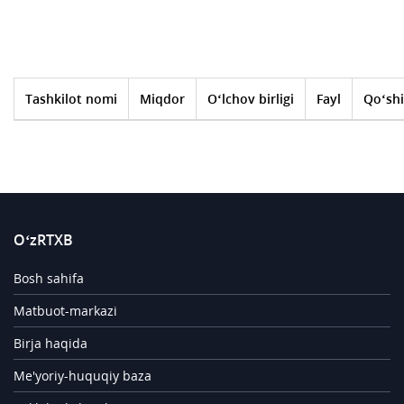
Tashkilot nomi
Miqdor
O‘lchov birligi
Fayl
Qo‘shi
O‘zRTXB
Bosh sahifa
Matbuot-markazi
Birja haqida
Me'yoriy-huquqiy baza