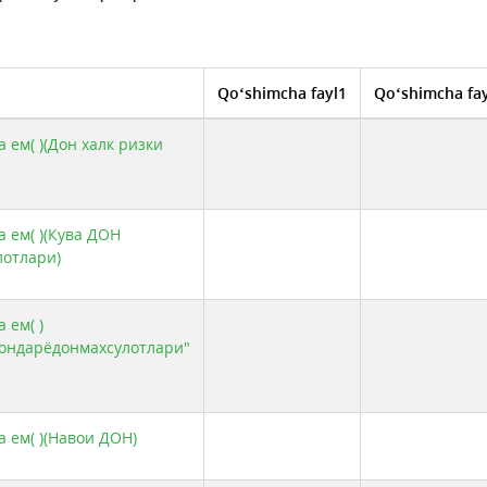
Qo‘shimcha fayl1
Qo‘shimcha fa
 ем( )(Дон халк ризки
а ем( )(Кува ДОН
лотлари)
 ем( )
хондарёдонмахсулотлари"
а ем( )(Навои ДОН)