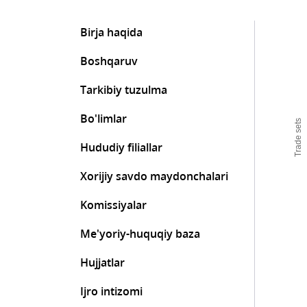
Birja haqida
Boshqaruv
Tarkibiy tuzulma
Bo'limlar
Trade sets
Hududiy filiallar
Xorijiy savdo maydonchalari
Komissiyalar
Me'yoriy-huquqiy baza
Hujjatlar
Ijro intizomi