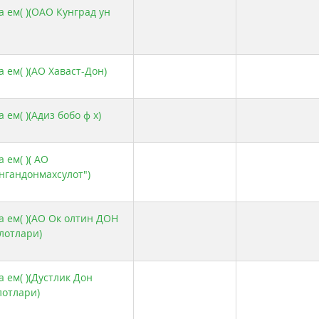
а ем( )(ОАО Кунград ун
 ем( )(АО Хаваст-Дон)
 ем( )(Адиз бобо ф х)
 ем( )( АО
нгандонмахсулот")
а ем( )(АО Ок олтин ДОН
лотлари)
 ем( )(Дустлик Дон
лотлари)