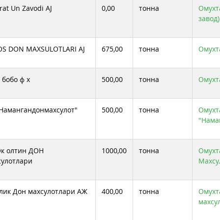
rat Un Zavodi AJ
0,00
тонна
Омухт
завод)
S DON MAXSULOTLARI AJ
675,00
тонна
Омухта
 бобо ф х
500,00
тонна
Омухта
Намангандонмахсулот"
500,00
тонна
Омухта
"Нама
к олтин ДОН
1000,00
тонна
Омухт
улотлари
Махсу
лик Дон махсулотлари АЖ
400,00
тонна
Омухта
махсу