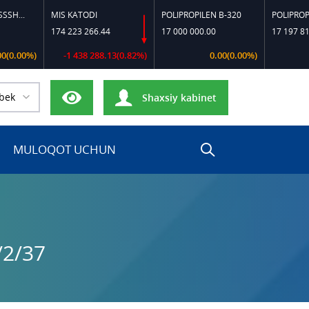
MIS KATODI
POLIPROPILEN B-320
POLIPROPILEN FC-
174 223 266.44
17 000 000.00
17 197 818.18
)
-1 438 288.13(0.82%)
0.00(0.00%)
0.00(
bek
Shaxsiy kabinet
MULOQOT UCHUN
/2/37