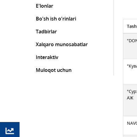
E'lonlar
Bo'sh ish o'rinlari
Tash
Tadbirlar
"DON
Xalqaro munosabatlar
Interaktiv
"Кув
Muloqot uchun
"Сур
АЖ
NAV