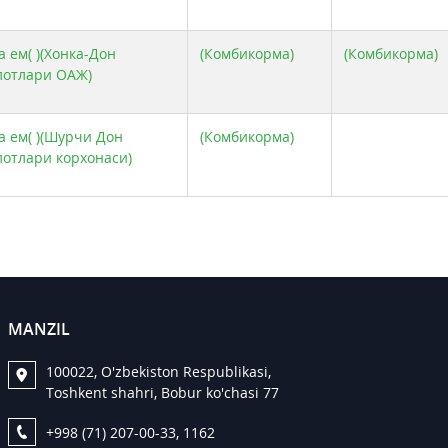
 ем( )(Хонка-Дон
(Комбикорма)
(Комбикорма)
лотлари ОАЖ)
а ем( )(Шурчи Дон
(Комбикорма)
лотлари корхонаси)
MANZIL
100022, O'zbekiston Respublikasi,
Toshkent shahri, Bobur ko'chasi 77
+998 (71) 207-00-33, 1162