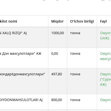
kilot nomi
Miqdor
O‘lchov birligi
Fayl
-XALQ RIZQI" AJ
1000,00
тонна
Омухта
ОАЖ)
а Дон махсулотлари" АЖ
0,00
тонна
Омухт
махсу
хондарёдонмахсулотлари"
497,80
тонна
Омухта
("Сур
АЖ)
OIYDONMAHSULOTLARI AJ
800,00
тонна
Омухт