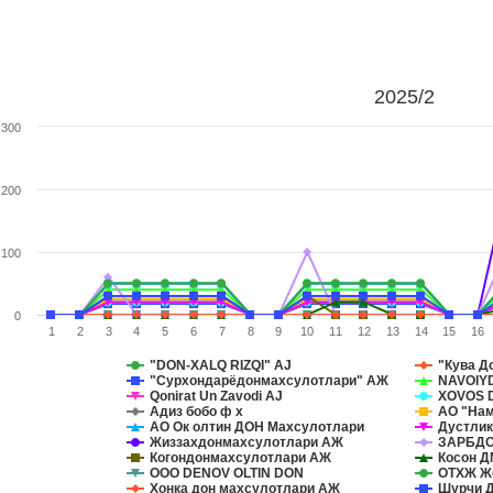
2025/2
300
200
100
0
1
2
3
4
5
6
7
8
9
10
11
12
13
14
15
16
"DON-XALQ RIZQI" AJ
"Кува Д
"Сурхондарёдонмахсулотлари" АЖ
NAVOIY
Qonirat Un Zavodi AJ
XOVOS 
Адиз бобо ф х
АО "Нам
АО Ок олтин ДОН Махсулотлари
Дустлик
Жиззахдонмахсулотлари АЖ
ЗАРБДО
Когондонмахсулотлари АЖ
Косон 
ООО DENOV OLTIN DON
ОТХЖ Ж
Хонка дон махсулотлари АЖ
Шурчи Д