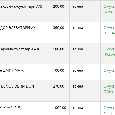
ахдонмахсулотлари АЖ
200,00
тонна
Омухта
(Жизз
БДОР ЭЛЕВАТОРИ АЖ
360,00
тонна
Омухт
ЭЛЕВА
ндонмахсулотлари АЖ
180,00
тонна
Омухта
(Кого
он ДМКК МЧЖ
100,00
тонна
Омухт
 DENOV OLTIN DON
270,00
тонна
Омухт
DON)
Ж Жомбой Дон
1000,00
тонна
Омухт
Дон)