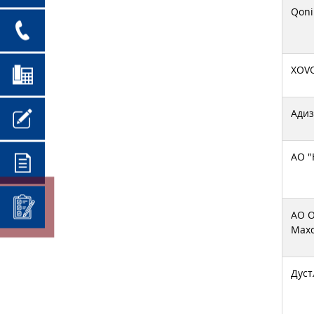
Qoni
XOVO
Адиз
АО "
АО О
Махс
Дуст