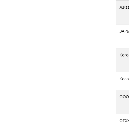
Жизз
ЗАР
Кого
Кос
ООО
ОТХ