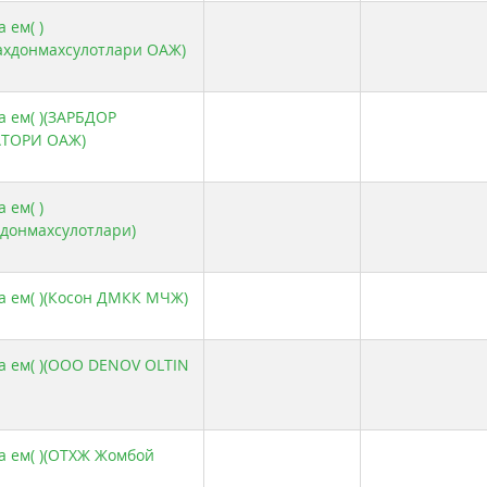
 ем( )
ахдонмахсулотлари ОАЖ)
а ем( )(ЗАРБДОР
ТОРИ ОАЖ)
 ем( )
ндонмахсулотлари)
а ем( )(Косон ДМКК МЧЖ)
а ем( )(ООО DENOV OLTIN
а ем( )(ОТХЖ Жомбой