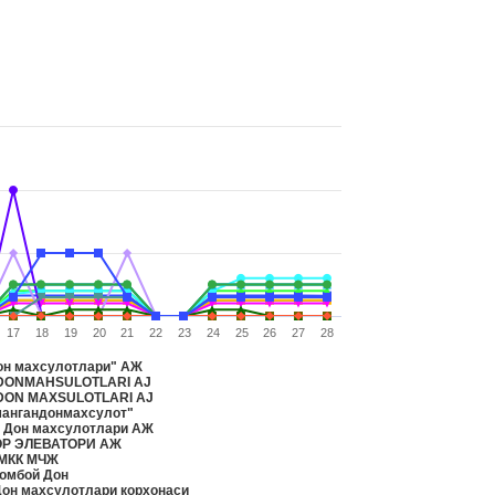
17
18
19
20
21
22
23
24
25
26
27
28
он махсулотлари" АЖ
DONMAHSULOTLARI AJ
DON MAXSULOTLARI AJ
ангандонмахсулот"
 Дон махсулотлари АЖ
Р ЭЛЕВАТОРИ АЖ
ДМКК МЧЖ
омбой Дон
он махсулотлари корхонаси