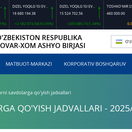
DIZEL YOQILG‘ISI EVRO L-K-4
DIZEL YOQILG‘ISI EVRO-L II K-4 SSDF
TOSHKO‘MIR SSSSH-13
6 680 194.38
15 524 702.56
460 000.00
+2 182 073.04(15.05%)
+205 689.71(1.34%)
0.00(0.00%
O'ZBEKISTON RESPUBLIKA
O'z
TOVAR-XOM ASHYO BIRJASI
MATBUOT-MARKAZI
KORPORATIV BOSHQARUV
rni savdolarga qo'yish jadvallari
A QO'YISH JADVALLARI - 2025