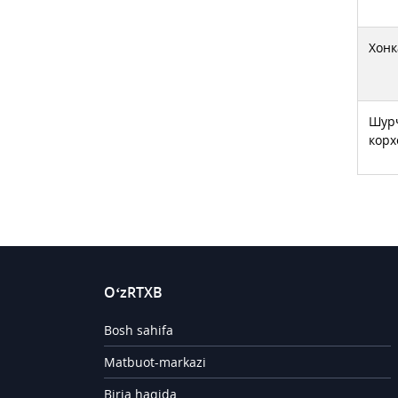
Хонк
Шурч
корх
O‘zRTXB
Bosh sahifa
Matbuot-markazi
Birja haqida