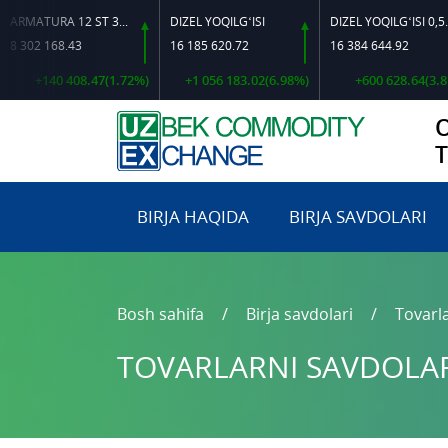
ARMATURA 12 ST 35 GS O‘LCHAMLI
DIZEL YOQILG‘ISI
DIZEL YOQILG‘ISI 0,5-40
168.43
16 185 620.72
16 384 644.92
1
40 408.47(1.72%)
+1 056 183.02(6.98%)
+600 628.64(3.81%)
BIRJA HAQIDA
BIRJA SAVDOLARI
Bosh sahifa
Birja savdolari
Tovarla
TOVARLARNI SAVDOLARG