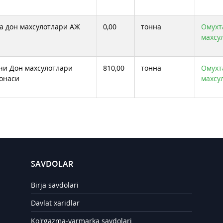
а дон махсулотлари АЖ
0,00
тонна
Омухта
махсу
и Дон махсулотлари
810,00
тонна
Омухт
онаси
махсу
SAVDOLAR
Birja savdolari
Davlat xaridlar
Ko'rgazma-yarmarka savdolari