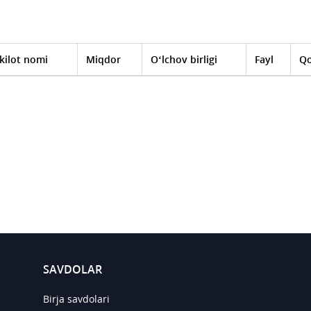
kilot nomi
Miqdor
O‘lchov birligi
Fayl
Qo
SAVDOLAR
Birja savdolari