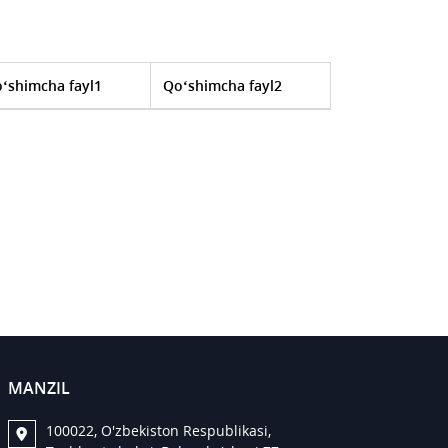
‘shimcha fayl1
Qo‘shimcha fayl2
MANZIL
100022, O'zbekiston Respublikasi,