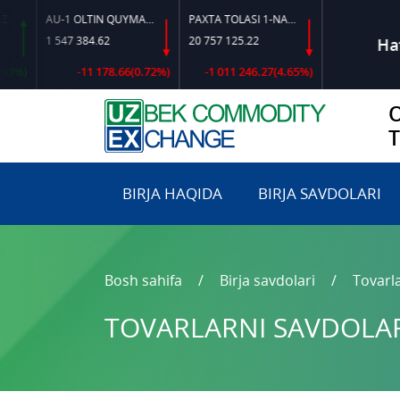
AU-1 OLTIN QUYMASI OZDST 610:2009 (GRAMM)
PAXTA TOLASI 1-NAV 4-TIP (OLIY) 2025-YIL HOSILI
1 547 384.62
20 757 125.22
Haftal
-11 178.66(0.72%)
-1 011 246.27(4.65%)
BIRJA HAQIDA
BIRJA SAVDOLARI
Bosh sahifa
Birja savdolari
Tovarla
TOVARLARNI SAVDOLARG