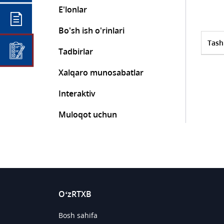
E'lonlar
Bo'sh ish o'rinlari
Tash
Tadbirlar
Xalqaro munosabatlar
Interaktiv
Muloqot uchun
O‘zRTXB
Bosh sahifa