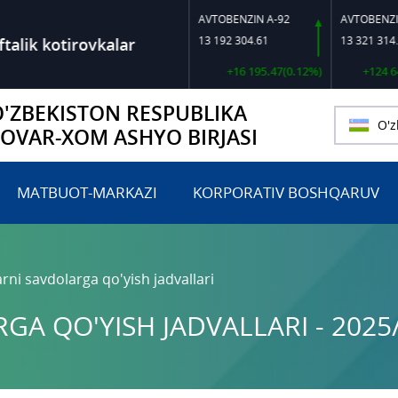
AVTOBENZIN A-92
13 192 304.61
13 321 314.53
ik kotirovkalar
+16 195.47(0.12%)
+124 643.65
O'ZBEKISTON RESPUBLIKA
O'z
TOVAR-XOM ASHYO BIRJASI
MATBUOT-MARKAZI
KORPORATIV BOSHQARUV
rni savdolarga qo'yish jadvallari
A QO'YISH JADVALLARI - 2025