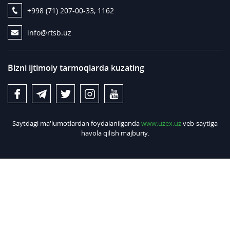
+998 (71) 207-00-33, 1162
info@rtsb.uz
Bizni ijtimoiy tarmoqlarda kuzating
Saytdagi ma'lumotlardan foydalanilganda
www.uzex.uz
veb-saytiga
havola qilish majburiy.