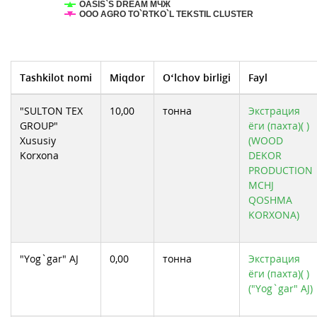
OASIS`S DREAM МЧЖ
ООО AGRO TO`RTKO`L TEKSTIL CLUSTER
Tashkilot nomi
Miqdor
O‘lchov birligi
Fayl
"SULTON TEX
10,00
тонна
Экстрация
GROUP"
ёги (пахта)( )
Xususiy
(WOOD
Korxona
DEKOR
PRODUCTION
MCHJ
QOSHMA
KORXONA)
"Yog`gar" AJ
0,00
тонна
Экстрация
ёги (пахта)( )
("Yog`gar" AJ)