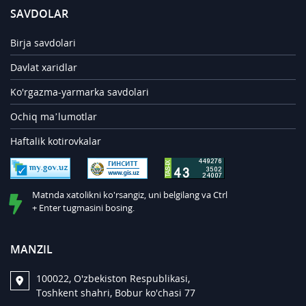
SAVDOLAR
Birja savdolari
Davlat xaridlar
Ko'rgazma-yarmarka savdolari
Ochiq ma’lumotlar
Haftalik kotirovkalar
Matnda xatolikni ko'rsangiz, uni belgilang va Ctrl
+ Enter tugmasini bosing.
MANZIL
100022, O'zbekiston Respublikasi,
Toshkent shahri, Bobur ko'chasi 77