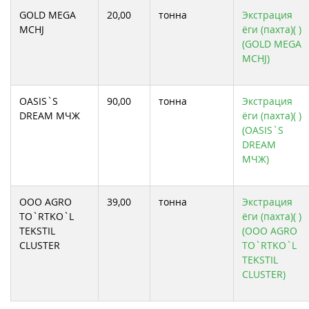
GOLD MEGA
20,00
тонна
Экстрация
MCHJ
ёги (пахта)( )
(GOLD MEGA
MCHJ)
OASIS`S
90,00
тонна
Экстрация
DREAM МЧЖ
ёги (пахта)( )
(OASIS`S
DREAM
МЧЖ)
ООО AGRO
39,00
тонна
Экстрация
TO`RTKO`L
ёги (пахта)( )
TEKSTIL
(ООО AGRO
CLUSTER
TO`RTKO`L
TEKSTIL
CLUSTER)