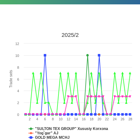
2025/2
12
10
8
Trade sets
6
4
2
0
2
4
6
8
10
12
14
16
18
20
22
24
26
28
"SULTON TEX GROUP" Xususiy Korxona
"Yog`gar" AJ
GOLD MEGA MCHJ