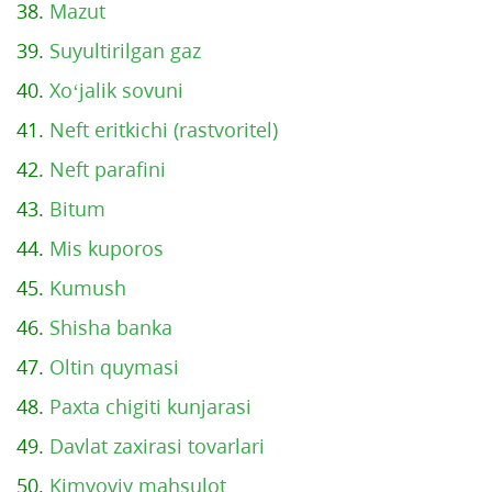
38.
Mazut
39.
Suyultirilgan gaz
40.
Xo‘jalik sovuni
41.
Neft eritkichi (rastvoritel)
42.
Neft parafini
43.
Bitum
44.
Mis kuporos
45.
Kumush
46.
Shisha banka
47.
Oltin quymasi
48.
Paxta chigiti kunjarasi
49.
Davlat zaxirasi tovarlari
50.
Kimyoviy mahsulot