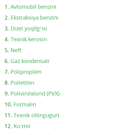
1.
Avtomobil benzini
2.
Ekstraksiya benzini
3.
Dizel yoqilg‘isi
4.
Texnik kerosin
5.
Neft
6.
Gaz kondensati
7.
Polipropilen
8.
Polietilen
9.
Polivinilxlorid (PVX)
10.
Formalin
11.
Texnik oltingugurt
12.
Ko‘mir