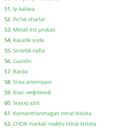
51.
Ip kalava
52.
Po'lat sharlar
53.
Metall list prokati
54.
Kaustik soda
55.
Sintetik nafta
56.
Gazolin
57.
Barda
58.
Sista artemiyasi
59.
Кокс нефтяной
60.
Suyuq azot
61.
Konsentrlanmagan nitrat kislota
62.
CHDA markali reaktiv nitrat kislota