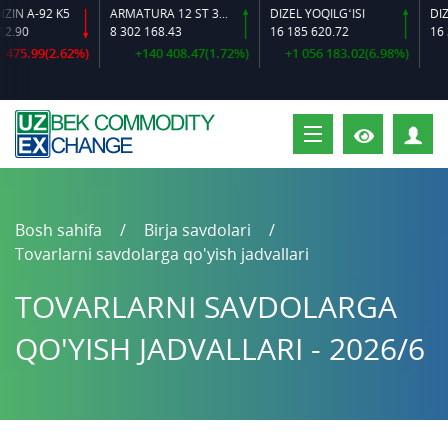
A-92 K5
ARMATURA 12 ST 35 GS O‘LCHAMLI
DIZEL YOQILG‘ISI
8 302 168.43
16 185 620.72
16 384 
.99(2.62%)
+140 408.47(1.72%)
+1 056 183.02(6.98%)
+60
S
Bosh sahifa
Birja savdolari
Tovarlarni savdolarga qo'yish jadvallari
TOVARLARNI SAVDOLARGA
QO'YISH JADVALLARI - 2026/6