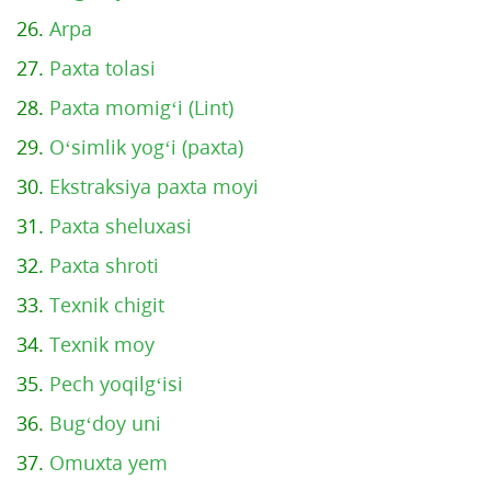
26.
Arpa
27.
Paxta tolasi
28.
Paxta momig‘i (Lint)
29.
O‘simlik yog‘i (paxta)
30.
Ekstraksiya paxta moyi
31.
Paxta sheluxasi
32.
Paxta shroti
33.
Texnik chigit
34.
Texnik moy
35.
Pech yoqilg‘isi
36.
Bug‘doy uni
37.
Omuxta yem