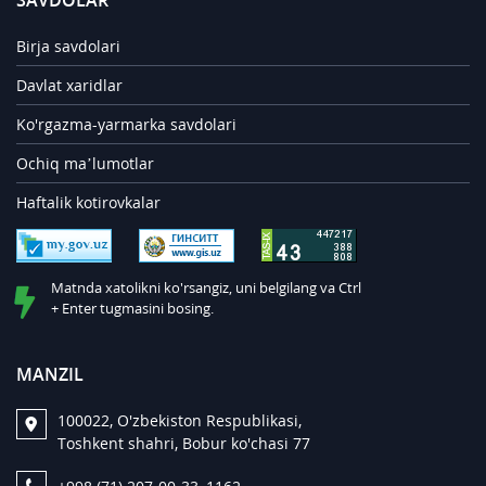
SAVDOLAR
Birja savdolari
Davlat xaridlar
Ko'rgazma-yarmarka savdolari
Ochiq ma’lumotlar
Haftalik kotirovkalar
Matnda xatolikni ko'rsangiz, uni belgilang va Ctrl
+ Enter tugmasini bosing.
MANZIL
100022, O'zbekiston Respublikasi,
Toshkent shahri, Bobur ko'chasi 77