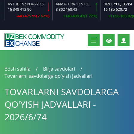
AVTOBENZIN A-92 K5
ARMATURA 12 ST 35 GS O‘LCHAMLI
DIZEL YOQILG‘ISI
16 348 412.90
8 302 168.43
16 185 620.72
-440 475.99(2.62%)
+140 408.47(1.72%)
+1 056 183.02(6.9
S
Bosh sahifa
Birja savdolari
Tovarlarni savdolarga qo'yish jadvallari
TOVARLARNI SAVDOLARGA
QO'YISH JADVALLARI -
2026/6/74