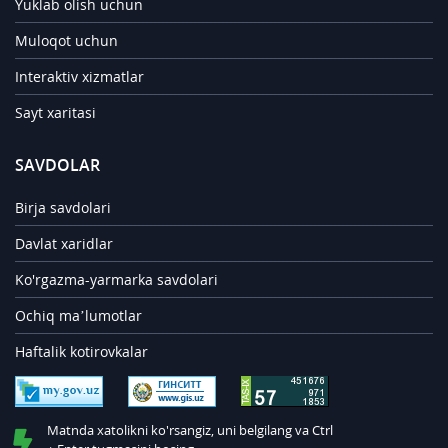
Yuklab olish uchun
Muloqot uchun
Interaktiv xizmatlar
Sayt xaritasi
SAVDOLAR
Birja savdolari
Davlat xaridlar
Ko'rgazma-yarmarka savdolari
Ochiq ma’lumotlar
Haftalik kotirovkalar
Matnda xatolikni ko'rsangiz, uni belgilang va Ctrl