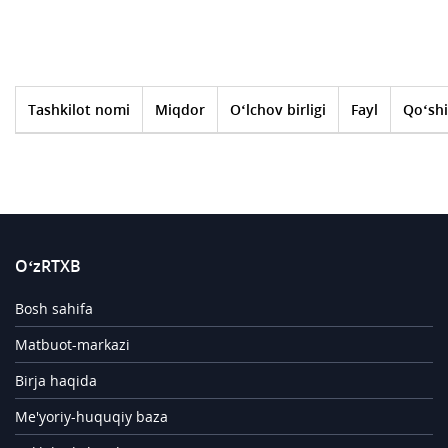
Tashkilot nomi
Miqdor
O‘lchov birligi
Fayl
Qo‘shi
O‘zRTXB
Bosh sahifa
Matbuot-markazi
Birja haqida
Me'yoriy-huquqiy baza