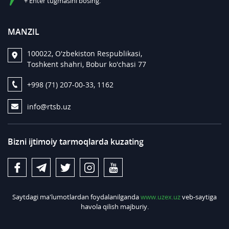
+ Enter tugmasini bosing.
MANZIL
100022, O'zbekiston Respublikasi,
Toshkent shahri, Bobur ko'chasi 77
+998 (71) 207-00-33, 1162
info@rtsb.uz
Bizni ijtimoiy tarmoqlarda kuzating
Saytdagi ma'lumotlardan foydalanilganda
www.uzex.uz
veb-saytiga
havola qilish majburiy.