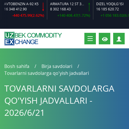
AVTOBENZIN A-92 K5
ARMATURA 12 ST 35 GS O‘LCHAMLI
DIZEL YOQILG‘ISI
16 348 412.90
8 302 168.43
16 185 620.72
-440 475.99(2.62%)
+140 408.47(1.72%)
+1 056 183.02(6.98
S
Bosh sahifa
Birja savdolari
Tovarlarni savdolarga qo'yish jadvallari
TOVARLARNI SAVDOLARGA
QO'YISH JADVALLARI -
2026/6/21