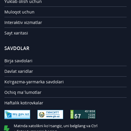
Yuklab olish uchun
Muloqot uchun
Interaktiv xizmatlar
Sayt xaritasi
SAVDOLAR
Birja savdolari
Davlat xaridlar
Ko'rgazma-yarmarka savdolari
Ochiq ma’lumotlar
Haftalik kotirovkalar
Matnda xatolikni ko'rsangiz, uni belgilang va Ctrl