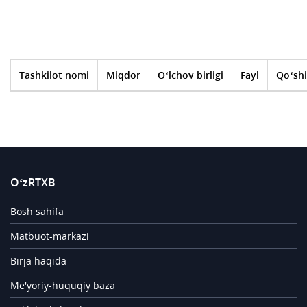
Tashkilot nomi
Miqdor
O‘lchov birligi
Fayl
Qo‘shi
O‘zRTXB
Bosh sahifa
Matbuot-markazi
Birja haqida
Me'yoriy-huquqiy baza