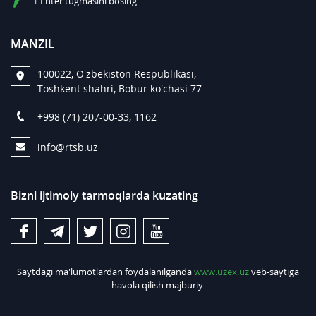
+ Enter tugmasini bosing.
MANZIL
100022, O'zbekiston Respublikasi,
Toshkent shahri, Bobur ko'chasi 77
+998 (71) 207-00-33, 1162
info@rtsb.uz
Bizni ijtimoiy tarmoqlarda kuzating
Saytdagi ma'lumotlardan foydalanilganda
www.uzex.uz
veb-saytiga
havola qilish majburiy.