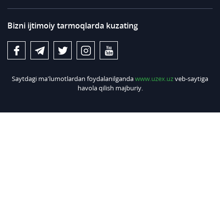
Bizni ijtimoiy tarmoqlarda kuzating
Saytdagi ma'lumotlardan foydalanilganda
www.uzex.uz
veb-saytiga
havola qilish majburiy.