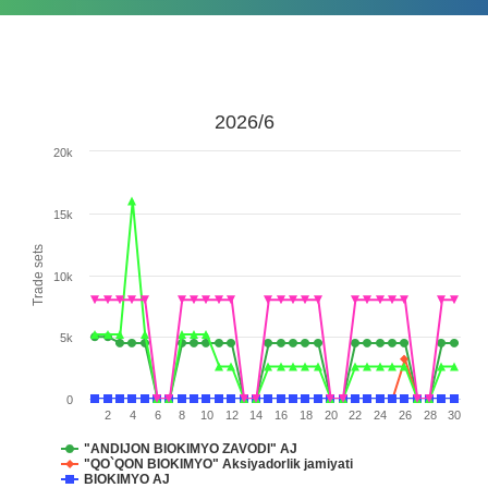
2026/6
20k
15k
Trade sets
10k
5k
0
2
4
6
8
10
12
14
16
18
20
22
24
26
28
30
"ANDIJON BIOKIMYO ZAVODI" AJ
"QO`QON BIOKIMYO" Aksiyadorlik jamiyati
BIOKIMYO AJ