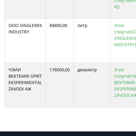
спирти(B
AJ)
ООО SINGLEMIX
88800,00
литр
Этил
INDUSTRY
спирти(О
SINGLEMI
INDUSTRY)
ЧЭИИ
176000,00
декалитр
Этил
BEKTEMIR-SPIRT
спирти(Ч
EKSPERIMENTAL
BEKTEMIR-
ZAVODI АЖ
EKSPERIM
ZAVODI АЖ