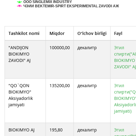
ООО SINGLEMIX INDUSTRY
ЧЭИИ BEKTEMIR-SPIRT EKSPERIMENTAL ZAVODI АЖ
Tashkilot nomi
Miqdor
O‘lchov birligi
Fayl
"ANDIJON
100000,00
декалитр
Этил
BIOKIMYO
спирти("A
ZAVODI" AJ
BIOKIMYO
ZAVODI" AJ
"QO`QON
135200,00
декалитр
Этил
BIOKIMYO"
спирти("
Aksiyadorlik
BIOKIMYO
jamiyati
Aksiyadorl
jamiyati)
BIOKIMYO AJ
195,80
декалитр
Этил