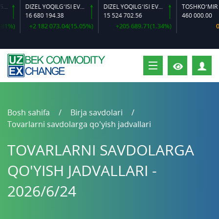
DIZEL YOQILG‘ISI EVRO L-K-4
DIZEL YOQILG‘ISI EVRO-L II K-4 SSDF
16 680 194.38
15 524 702.56
460 000.00
%)
+2 182 073.04(15.05%)
+205 689.71(1.34%)
0.00
S
Bosh sahifa
Birja savdolari
Tovarlarni savdolarga qo'yish jadvallari
TOVARLARNI SAVDOLARGA
QO'YISH JADVALLARI -
2026/6/24