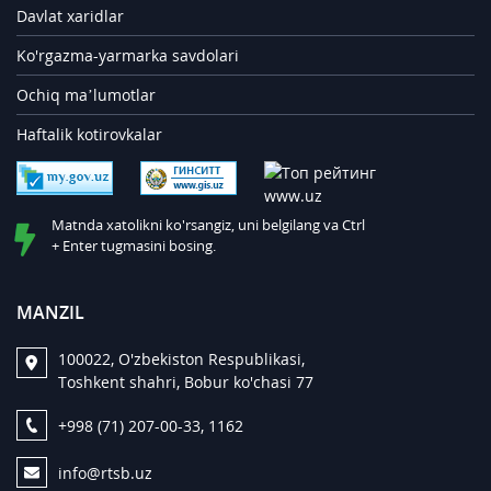
Davlat xaridlar
Ko'rgazma-yarmarka savdolari
Ochiq ma’lumotlar
Haftalik kotirovkalar
Matnda xatolikni ko'rsangiz, uni belgilang va Ctrl
+ Enter tugmasini bosing.
MANZIL
100022, O'zbekiston Respublikasi,
Toshkent shahri, Bobur ko'chasi 77
+998 (71) 207-00-33, 1162
info@rtsb.uz