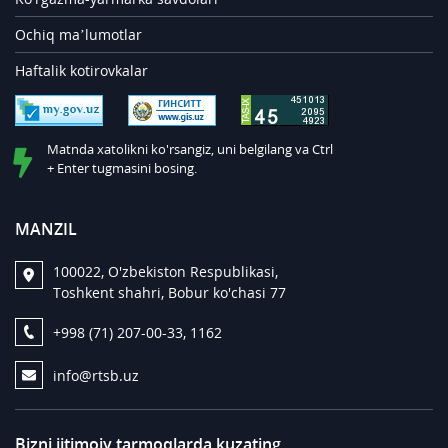
Ochiq ma’lumotlar
Haftalik kotirovkalar
Matnda xatolikni ko'rsangiz, uni belgilang va Ctrl
+ Enter tugmasini bosing.
MANZIL
100022, O'zbekiston Respublikasi,
Toshkent shahri, Bobur ko'chasi 77
+998 (71) 207-00-33, 1162
info@rtsb.uz
Bizni ijtimoiy tarmoqlarda kuzating