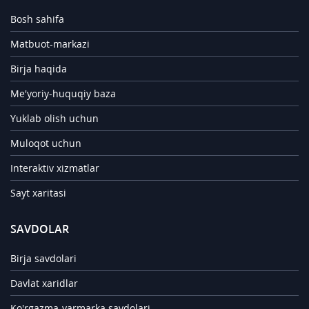
Bosh sahifa
Matbuot-markazi
Birja haqida
Me'yoriy-huquqiy baza
Yuklab olish uchun
Muloqot uchun
Interaktiv xizmatlar
Sayt xaritasi
SAVDOLAR
Birja savdolari
Davlat xaridlar
Ko'rgazma-yarmarka savdolari