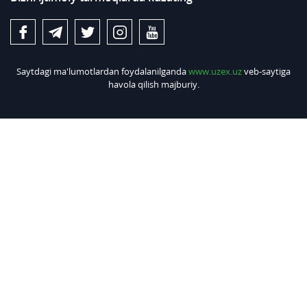
Saytdagi ma'lumotlardan foydalanilganda
www.uzex.uz
veb-saytiga
havola qilish majburiy.