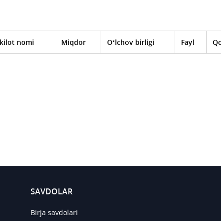
kilot nomi
Miqdor
O‘lchov birligi
Fayl
Qo
SAVDOLAR
Birja savdolari