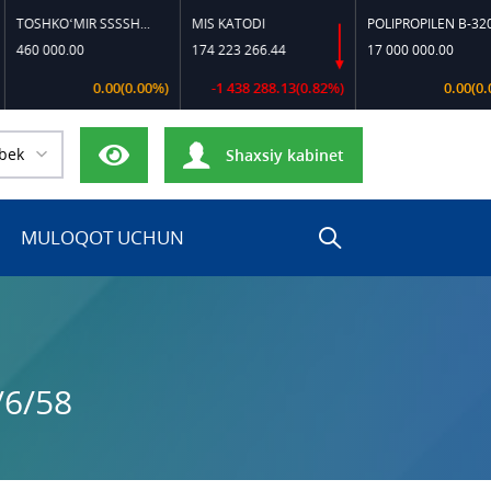
TOSHKO‘MIR SSSSH-13
MIS KATODI
POLIPROPILEN B-320
0 000.00
174 223 266.44
17 000 000.00
0.00(0.00%)
-1 438 288.13(0.82%)
0.00(0.00%)
bek
Shaxsiy kabinet
MULOQOT UCHUN
/6/58