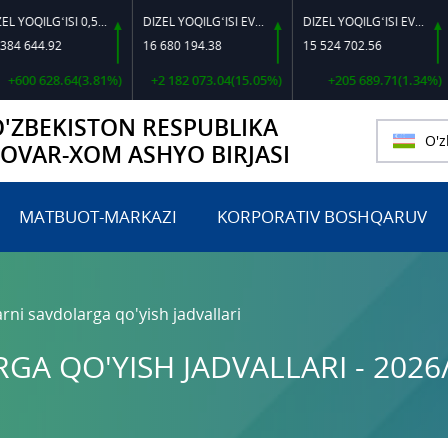
DIZEL YOQILG‘ISI 0,5-40
DIZEL YOQILG‘ISI EVRO L-K-4
DIZEL YOQILG‘ISI EVRO-L II K-4 SSDF
44.92
16 680 194.38
15 524 702.56
46
0 628.64(3.81%)
+2 182 073.04(15.05%)
+205 689.71(1.34%)
O'ZBEKISTON RESPUBLIKA
O'z
TOVAR-XOM ASHYO BIRJASI
MATBUOT-MARKAZI
KORPORATIV BOSHQARUV
rni savdolarga qo'yish jadvallari
A QO'YISH JADVALLARI - 2026