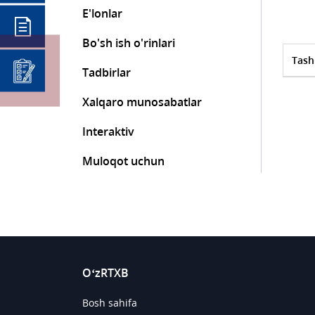
E'lonlar
Bo'sh ish o'rinlari
Tash
Tadbirlar
Xalqaro munosabatlar
Interaktiv
Muloqot uchun
O‘zRTXB
Bosh sahifa