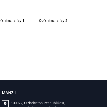
‘shimcha fayl1
Qo‘shimcha fayl2
MANZIL
100022, O'zbekiston Respublikasi,