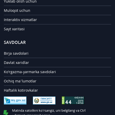
Yuklab olish uchun
Muloqot uchun
Interaktiv xizmatlar
Sayt xaritasi
SAVDOLAR
Birja savdolari
Davlat xaridlar
Ko'rgazma-yarmarka savdolari
Ochiq ma’lumotlar
Haftalik kotirovkalar
Matnda xatolikni ko'rsangiz, uni belgilang va Ctrl