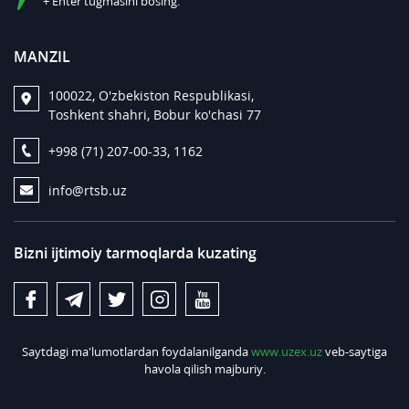
+ Enter tugmasini bosing.
MANZIL
100022, O'zbekiston Respublikasi,
Toshkent shahri, Bobur ko'chasi 77
+998 (71) 207-00-33, 1162
info@rtsb.uz
Bizni ijtimoiy tarmoqlarda kuzating
Saytdagi ma'lumotlardan foydalanilganda
www.uzex.uz
veb-saytiga
havola qilish majburiy.