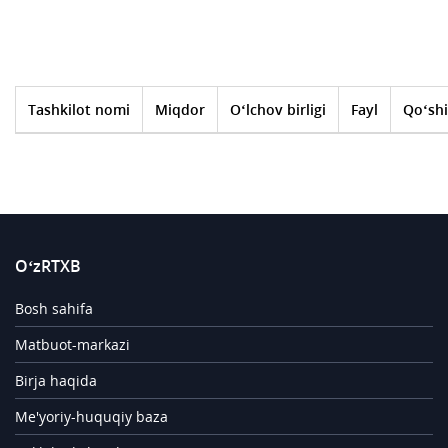
Tashkilot nomi
Miqdor
O‘lchov birligi
Fayl
Qo‘shi
O‘zRTXB
Bosh sahifa
Matbuot-markazi
Birja haqida
Me'yoriy-huquqiy baza