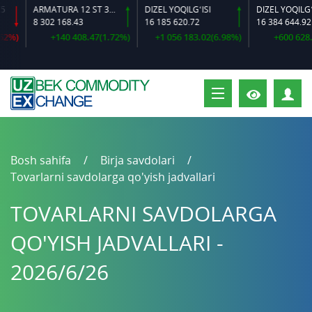
ARMATURA 12 ST 35 GS O‘LCHAMLI
DIZEL YOQILG‘ISI
8 302 168.43
16 185 620.72
16 384 644.92
%)
+140 408.47(1.72%)
+1 056 183.02(6.98%)
+600 628.64
S
Bosh sahifa
Birja savdolari
Tovarlarni savdolarga qo'yish jadvallari
TOVARLARNI SAVDOLARGA
QO'YISH JADVALLARI -
2026/6/26