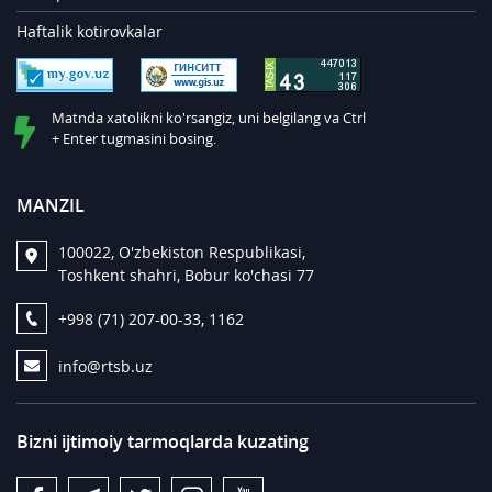
Haftalik kotirovkalar
Matnda xatolikni ko'rsangiz, uni belgilang va Ctrl
+ Enter tugmasini bosing.
MANZIL
100022, O'zbekiston Respublikasi,
Toshkent shahri, Bobur ko'chasi 77
+998 (71) 207-00-33, 1162
info@rtsb.uz
Bizni ijtimoiy tarmoqlarda kuzating