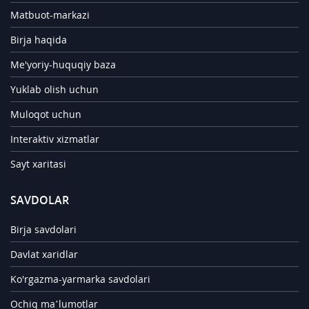
Matbuot-markazi
Birja haqida
Me'yoriy-huquqiy baza
Yuklab olish uchun
Muloqot uchun
Interaktiv xizmatlar
Sayt xaritasi
SAVDOLAR
Birja savdolari
Davlat xaridlar
Ko'rgazma-yarmarka savdolari
Ochiq ma’lumotlar