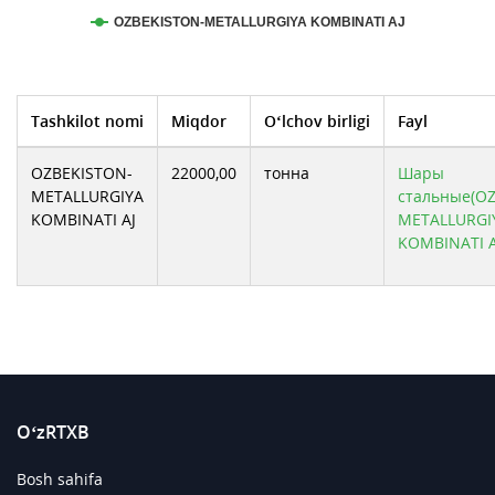
OZBEKISTON-METALLURGIYA KOMBINATI AJ
Tashkilot nomi
Miqdor
O‘lchov birligi
Fayl
OZBEKISTON-
22000,00
тонна
Шары
METALLURGIYA
стальные(O
KOMBINATI AJ
METALLURGI
KOMBINATI A
O‘zRTXB
Bosh sahifa