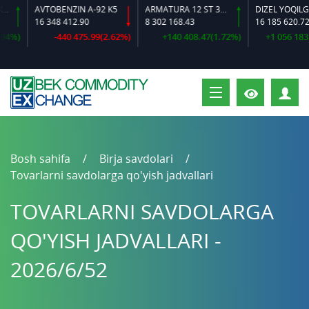
AVTOBENZIN A-92 K5
ARMATURA 12 ST 35 GS O‘LCHAMLI
DIZEL YOQILG‘ISI
16 348 412.90
8 302 168.43
16 185 620.72
%)
-440 475.99(2.62%)
+140 408.47(1.72%)
+1 056 183.02
S
Bosh sahifa
Birja savdolari
Tovarlarni savdolarga qo'yish jadvallari
TOVARLARNI SAVDOLARGA
QO'YISH JADVALLARI -
2026/6/52