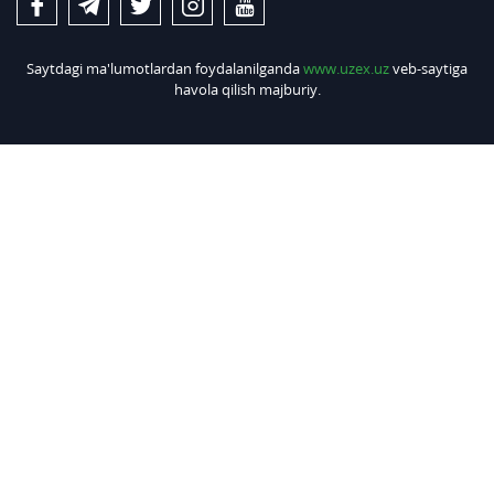
Saytdagi ma'lumotlardan foydalanilganda
www.uzex.uz
veb-saytiga
havola qilish majburiy.