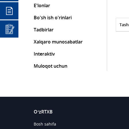
E'lonlar
Bo'sh ish o'rinlari
Tash
Tadbirlar
Xalqaro munosabatlar
Interaktiv
Muloqot uchun
O‘zRTXB
Bosh sahifa