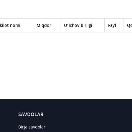
kilot nomi
Miqdor
O‘lchov birligi
Fayl
Qo
SAVDOLAR
Birja savdolari