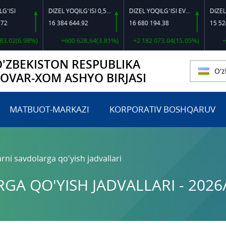
DIZEL YOQILG‘ISI 0,5-40
DIZEL YOQILG‘ISI EVRO L-K-4
16 384 644.92
16 680 194.38
15 524 702
(6.98%)
+600 628.64(3.81%)
+2 182 073.04(15.05%)
+205 6
O'ZBEKISTON RESPUBLIKA
O'z
TOVAR-XOM ASHYO BIRJASI
MATBUOT-MARKAZI
KORPORATIV BOSHQARUV
rni savdolarga qo'yish jadvallari
A QO'YISH JADVALLARI - 2026