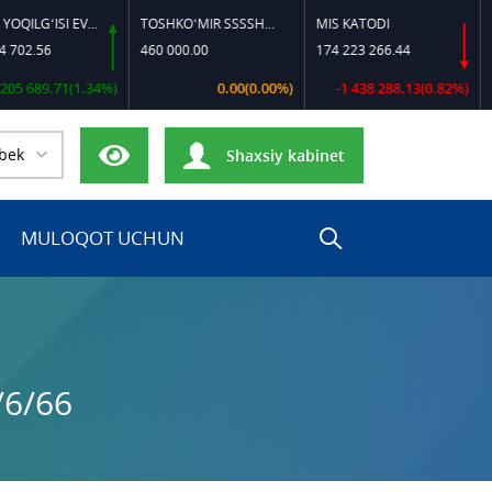
DIZEL YOQILG‘ISI EVRO-L II K-4 SSDF
TOSHKO‘MIR SSSSH-13
MIS KATODI
POLIP
.56
460 000.00
174 223 266.44
17 00
89.71(1.34%)
0.00(0.00%)
-1 438 288.13(0.82%)
bek
Shaxsiy kabinet
MULOQOT UCHUN
/6/66