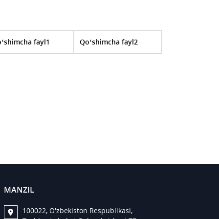
‘shimcha fayl1
Qo‘shimcha fayl2
MANZIL
100022, O'zbekiston Respublikasi,