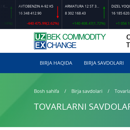
AVTOBENZIN A-92 K5
ARMATURA 12 ST 35 GS O‘LCHAMLI
DIZEL YOQILG‘ISI
16 348 412.90
8 302 168.43
16 185 620.72
%)
-440 475.99(2.62%)
+140 408.47(1.72%)
+1 056 183.02
BIRJA HAQIDA
BIRJA SAVDOLARI
Bosh sahifa
Birja savdolari
Tovarla
TOVARLARNI SAVDOLARG