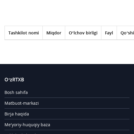
Tashkilot nomi
Miqdor
O‘lchov birligi
Fayl
Qo‘shi
O‘zRTXB
Bosh sahifa
Matbuot-markazi
Birja haqida
Me'yoriy-huquqiy baza