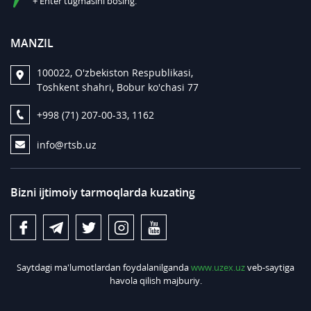
+ Enter tugmasini bosing.
MANZIL
100022, O'zbekiston Respublikasi,
Toshkent shahri, Bobur ko'chasi 77
+998 (71) 207-00-33, 1162
info@rtsb.uz
Bizni ijtimoiy tarmoqlarda kuzating
Saytdagi ma'lumotlardan foydalanilganda
www.uzex.uz
veb-saytiga
havola qilish majburiy.