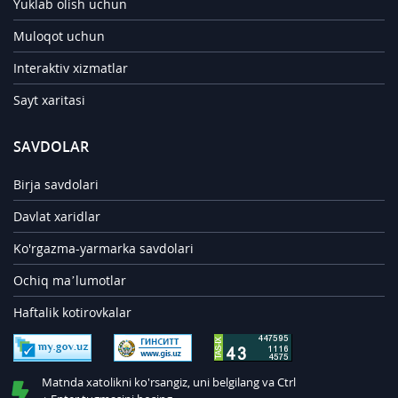
Yuklab olish uchun
Muloqot uchun
Interaktiv xizmatlar
Sayt xaritasi
SAVDOLAR
Birja savdolari
Davlat xaridlar
Ko'rgazma-yarmarka savdolari
Ochiq ma’lumotlar
Haftalik kotirovkalar
Matnda xatolikni ko'rsangiz, uni belgilang va Ctrl