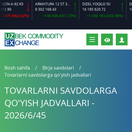
N A-92 K5
ARMATURA 12 ST 35 GS O‘LCHAMLI
DIZEL YOQILG‘ISI
2.90
8 302 168.43
16 185 620.72
16 3
475.99(2.62%)
+140 408.47(1.72%)
+1 056 183.02(6.98%)
S
Bosh sahifa
Birja savdolari
Tovarlarni savdolarga qo'yish jadvallari
TOVARLARNI SAVDOLARGA
QO'YISH JADVALLARI -
2026/6/45