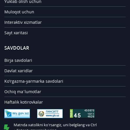
Yuklab olish uchun
Muloqot uchun
Interaktiv xizmatlar
Sayt xaritasi
SAVDOLAR
Birja savdolari
Davlat xaridlar
Ko'rgazma-yarmarka savdolari
Ochiq ma’lumotlar
Haftalik kotirovkalar
Matnda xatolikni ko'rsangiz, uni belgilang va Ctrl