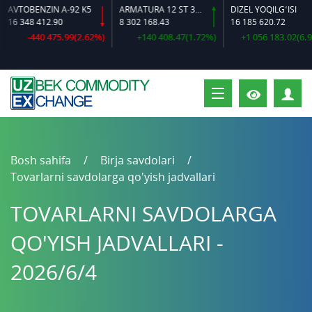
VTOBENZIN A-92 K5
ARMATURA 12 ST 35 GS O‘LCHAMLI
DIZEL YOQILG‘ISI
6 348 412.90
8 302 168.43
16 185 620.72
-440 475.99(2.62%)
+140 408.47(1.72%)
+1 056 183.02(6.98%
S
Bosh sahifa
Birja savdolari
Tovarlarni savdolarga qo'yish jadvallari
TOVARLARNI SAVDOLARGA
QO'YISH JADVALLARI -
2026/6/4