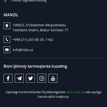
+ Enter tugmasini bosing.
MANZIL
100022, O'zbekiston Respublikasi,
Toshkent shahri, Bobur ko'chasi 77
+998 (71) 207-00-33, 1162
info@rtsb.uz
Bizni ijtimoiy tarmoqlarda kuzating
Saytdagi ma'lumotlardan foydalanilganda
www.uzex.uz
veb-saytiga
havola qilish majburiy.