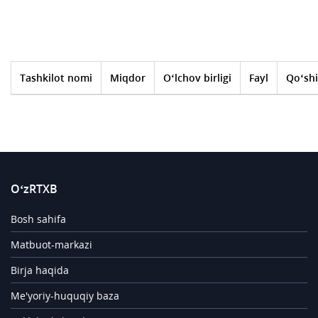
Tashkilot nomi
Miqdor
O‘lchov birligi
Fayl
Qo‘shi
O‘zRTXB
Bosh sahifa
Matbuot-markazi
Birja haqida
Me'yoriy-huquqiy baza