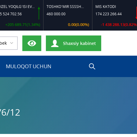
DIZEL YOQILG‘ISI EVRO-L II K-4 SSDF
TOSHKO‘MIR SSSSH-13
MIS KATODI
PO
02.56
460 000.00
174 223 266.44
17 
 689.71(1.34%)
0.00(0.00%)
-1 438 288.13(0.82%)
bek
Shaxsiy kabinet
MULOQOT UCHUN
/6/12