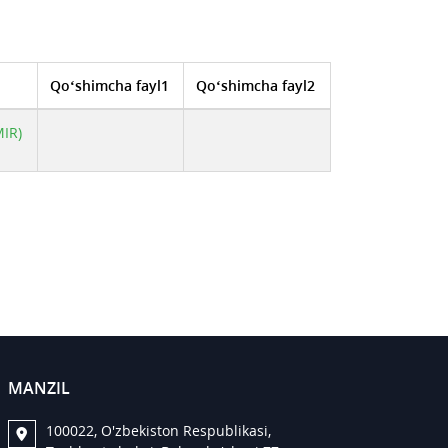
Qo‘shimcha fayl1
Qo‘shimcha fayl2
IR)
MANZIL
100022, O'zbekiston Respublikasi,