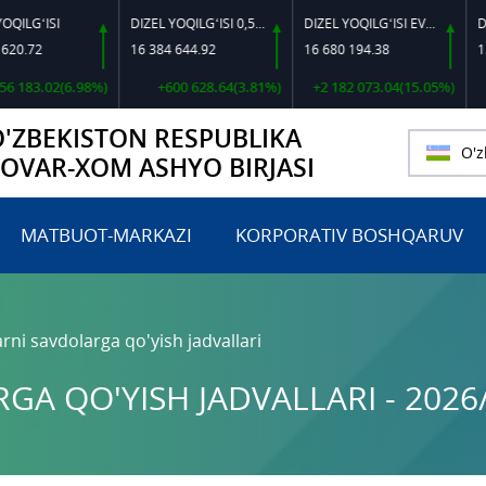
ISI
DIZEL YOQILG‘ISI 0,5-40
DIZEL YOQILG‘ISI EVRO L-K-4
16 384 644.92
16 680 194.38
15 524 7
.02(6.98%)
+600 628.64(3.81%)
+2 182 073.04(15.05%)
+205
O'ZBEKISTON RESPUBLIKA
O'z
TOVAR-XOM ASHYO BIRJASI
MATBUOT-MARKAZI
KORPORATIV BOSHQARUV
rni savdolarga qo'yish jadvallari
A QO'YISH JADVALLARI - 2026