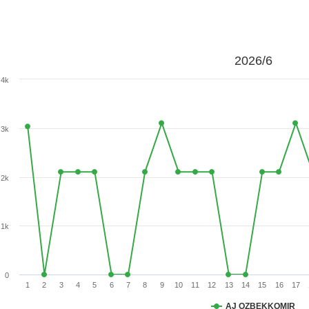
2026/6
4k
3k
2k
1k
0
1
2
3
4
5
6
7
8
9
10
11
12
13
14
15
16
17
AJ OZBEKKOMIR