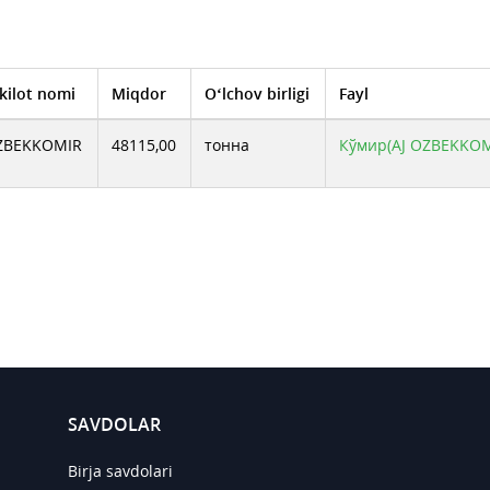
kilot nomi
Miqdor
O‘lchov birligi
Fayl
OZBEKKOMIR
48115,00
тонна
Кўмир(AJ OZBEKKOM
SAVDOLAR
Birja savdolari