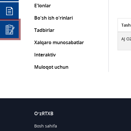
E'lonlar
Bo'sh ish o'rinlari
Tash
Tadbirlar
AJ 
Xalqaro munosabatlar
Interaktiv
Muloqot uchun
O‘zRTXB
Bosh sahifa