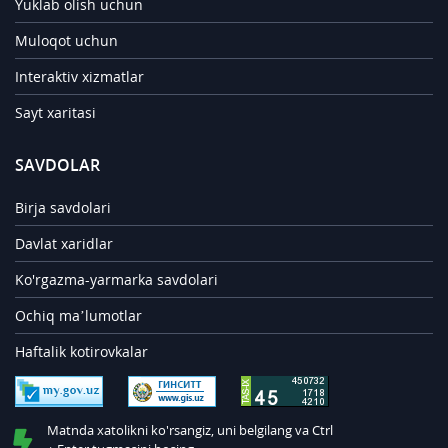
Yuklab olish uchun
Muloqot uchun
Interaktiv xizmatlar
Sayt xaritasi
SAVDOLAR
Birja savdolari
Davlat xaridlar
Ko'rgazma-yarmarka savdolari
Ochiq ma’lumotlar
Haftalik kotirovkalar
Matnda xatolikni ko'rsangiz, uni belgilang va Ctrl