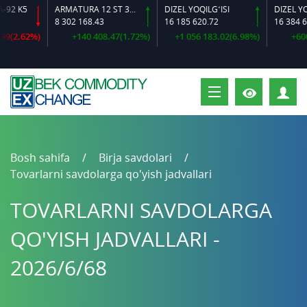
2 K5
ARMATURA 12 ST 35 GS O‘LCHAMLI
DIZEL YOQILG‘ISI
8 302 168.43
16 185 620.72
16 384 644.
(2.62%)
+140 408.47(1.72%)
+1 056 183.02(6.98%)
+600 6
S
Bosh sahifa
Birja savdolari
Tovarlarni savdolarga qo'yish jadvallari
TOVARLARNI SAVDOLARGA
QO'YISH JADVALLARI -
2026/6/68