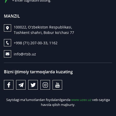
+ Enter tugmasini bosing.
MANZIL
100022, O'zbekiston Respublikasi,
Toshkent shahri, Bobur ko'chasi 77
+998 (71) 207-00-33, 1162
info@rtsb.uz
Bizni ijtimoiy tarmoqlarda kuzating
Saytdagi ma'lumotlardan foydalanilganda
www.uzex.uz
veb-saytiga
havola qilish majburiy.