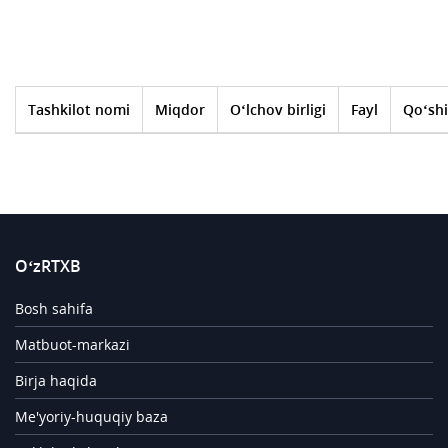
Tashkilot nomi
Miqdor
O‘lchov birligi
Fayl
Qo‘shi
O‘zRTXB
Bosh sahifa
Matbuot-markazi
Birja haqida
Me'yoriy-huquqiy baza